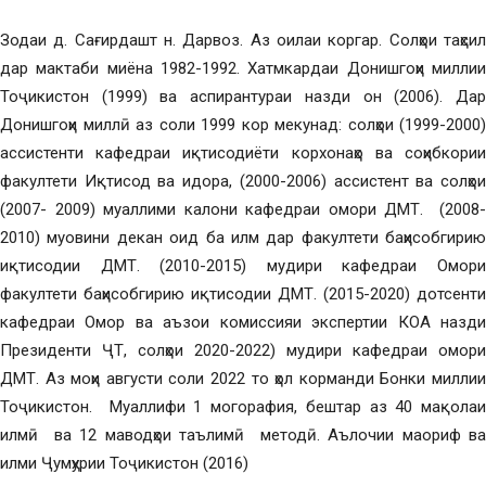
Зодаи д. Сағирдашт н. Дарвоз. Аз оилаи коргар. Солҳои таҳсил
дар мактаби миёна 1982-1992. Хатмкардаи Донишгоҳи миллии
Тоҷикистон (1999) ва аспирантураи назди он (2006). Дар
Донишгоҳи миллӣ аз соли 1999 кор мекунад: солҳои (1999-2000)
ассистенти кафедраи иқтисодиёти корхонаҳо ва соҳибкории
факултети Иқтисод ва идора, (2000-2006) ассистент ва солҳои
(2007- 2009) муаллими калони кафедраи омори ДМТ. (2008-
2010) муовини декан оид ба илм дар факултети баҳисобгирию
иқтисодии ДМТ. (2010-2015) мудири кафедраи Омори
факултети баҳисобгирию иқтисодии ДМТ. (2015-2020) дотсенти
кафедраи Омор ва аъзои комиссияи экспертии КОА назди
Президенти ҶТ, солҳои 2020-2022) мудири кафедраи омори
ДМТ. Аз моҳи августи соли 2022 то ҳол корманди Бонки миллии
Тоҷикистон. Муаллифи 1 могорафия, бештар аз 40 мақолаи
илмӣ ва 12 маводҳои таълимӣ методӣ. Аълочии маориф ва
илми Ҷумҳурии Тоҷикистон (2016)