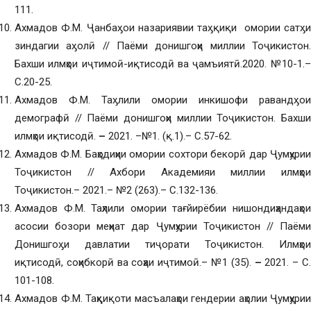
111.
Ахмадов Ф.М. Ҷанбаӽои назариявии таӽқиқи омории сатӽи
зиндагии аӽолӣ // Паёми донишгоҳи миллии Тоҷикистон.
Бахши илмҳои иҷтимоӣ-иқтисодӣ ва ҷамъиятӣ.2020. №10-1.–
С.20-25.
Ахмадов Ф.М. Таӽлили омории инкишофи равандӽои
демографӣ // Паёми донишгоҳи миллии Тоҷикистон. Бахши
илмҳои иқтисодӣ.
–
2021. –№1. (қ.1).– С.57-62.
Ахмадов Ф.М. Баҳодиҳии омории сохтори бекорӣ дар Ҷумҳурии
Тоҷикистон // Ахбори Академияи миллии илмҳои
Тоҷикистон.– 2021.– №2 (263).– С.132-136.
Ахмадов Ф.М. Таҳлили омории тағйирёбии нишондиҳандаҳои
асосии бозори меҳнат дар Ҷумҳурии Тоҷикистон // Паёми
Донишгоӽи давлатии тиҷорати Тоҷикистон. Илмҳои
иқтисодӣ, соҳибкорӣ ва соҳаи иҷтимоӣ.– №1 (35).
–
2021. – С
101-108.
Ахмадов Ф.М. Таҳқиқоти масъалаҳои гендерии аҳолии Ҷумҳурии