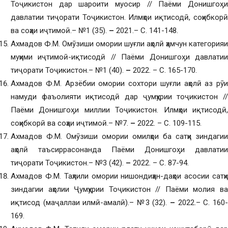
Тоҷикистон дар шароити муосир // Паёми Донишгоӽи
давлатии тиҷорати Тоҷикистон. Илмҳои иқтисодӣ, соҳибкорӣ
ва соҳаи иҷтимоӣ.– №1 (35).
–
2021.– С. 141-148.
Ахмадов Ф.М. Омӯзиши омории шуғли аҳолӣ ҳамчун категорияи
муҳими иҷтимоӣ-иқтисодӣ // Паёми Донишгоӽи давлатии
тиҷорати Тоҷикистон.– №1 (40).
–
2022. – С. 165-170.
Ахмадов Ф.М. Арзёбии омории сохтори шуғли аҳолӣ аз рӯи
намуди фаъолияти иқтисодӣ дар ҷумҳурии тоҷикистон //
Паёми Донишгоӽи миллии Тоҷикистон. Илмҳои иқтисодӣ,
соҳибкорӣ ва соҳаи иҷтимоӣ.– №7.
–
2022. – С. 109-115.
Ахмадов Ф.М. Омӯзиши омории омилҳои ба сатҳи зиндагии
аҳолӣ таъсиррасонанда Паёми Донишгоӽи давлатии
тиҷорати Тоҷикистон.– №3 (42).
–
2022. – С. 87-94.
Ахмадов Ф.М. Таҳлили омории нишондиҳан-даҳои асосии сатҳи
зиндагии аҳолии Ҷумҳурии Тоҷикистон // Паёми молия ва
иқтисод (маҷаллаи илмӣ-амалӣ).– №3 (32).
–
2022.– С. 160
169.