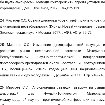
ба шуғли ғайрирасмӣ. Маводи конференсияи апрели устодон ва
кормандони ДМТ. –Душанбе, 2017– Саҳ. 112-113.
24. Мирзоев С.С. Оценка динамики уровня инфляции в условиях
финансовой нестабильности. Журнал Новый университет, серия
Экономических наук. – Москва, 2017.г. –№3. –Стр. 75-79.
25. Мирзоев С.С. Изменение демографической ситуации и
развитие рынка неформальной занятости. Материалы
Республиканской научно-теоретической конференции
профессорско-преподавательского состава и сотрудников
ТНУ, посвященной «20-ой годовщине Дня национального
единства» и «Году молодёжи». – Душанбе, 2017 г. –Стр. 243-245.
26. Мирзоев С.С.
Алоқамандии раванди таваррум ва рушди
демографӣ дар ҶумҳурииТоҷикистон. Материалы
международной научно- практической конференции на тему: