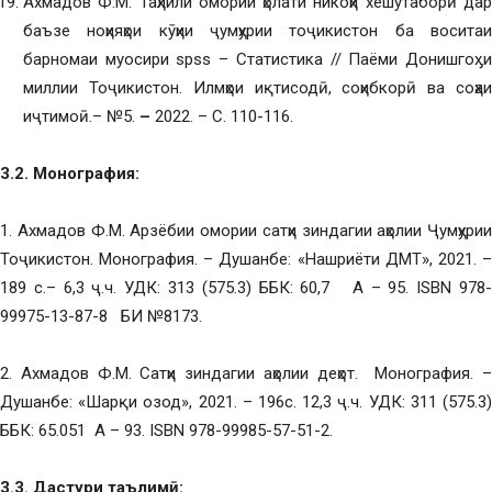
Ахмадов Ф.М. Таҳлили омории ҳолати никоҳи хешутаборӣ дар
баъзе ноҳияҳои кӯҳии ҷумҳурии тоҷикистон ба воситаи
барномаи муосири spss – Статистика // Паёми Донишгоӽи
миллии Тоҷикистон. Илмҳои иқтисодӣ, соҳибкорӣ ва соҳаи
иҷтимоӣ.– №5.
–
2022. – С. 110-116.
3.2. Монографи
я
:
1. Ахмадов Ф.М. Арзёбии омории сатҳи зиндагии аҳолии Ҷумҳурии
Тоҷикистон. Монография. – Душанбе: «Нашриёти ДМТ», 2021. –
189 с.– 6,3 ҷ.ч. УДК: 313 (575.3) ББК: 60,7 А – 95. ISBN 978-
99975-13-87-8 БИ №8173.
2. Ахмадов Ф.М. Сатҳи зиндагии аҳолии деҳот. Монография. –
Душанбе: «Шарқи озод», 2021. – 196с. 12,3 ҷ.ч. УДК: 311 (575.3)
ББК: 65.051 А – 93. ISBN 978-99985-57-51-2.
3.3.
Дастури таълимӣ
: