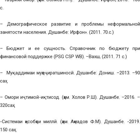
с.
– Демографическое развитие и проблемы неформальной
занятости населения. Душанбе: Ирфон». (2011. 70.с.)
– Бюджет и ее сущность. Справочник по бюджету при
финансовой поддержке (PSG CSP WB). –Вахш, (2011. 71 с.)
– Муқаддимаи муҳоҷиратшиносӣ. Душанбе: Дониш. –2013. –90
саҳ.
– Омори иҷтимоӣ-иқтисод. (ҳам. Холов Р.Ш). Душанбе. –2016. –
320саҳ.
-Системаи ҳисобҳои миллӣ. (ҳам. Аҳмадов Ф.М). Душанбе. -2019.
150 саҳ.