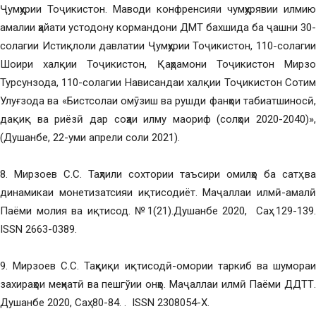
Ҷумҳурии Тоҷикистон. Маводи конфренсияи чумҳурявии илмию
амалии ҳайати устодону кормандони ДМТ бахшида ба ҷашни 30-
солагии Истиқлоли давлатии Ҷумҳурии Тоҷикистон, 110-солагии
Шоири халқии Тоҷикистон, Қаҳрамони Тоҷикистон Мирзо
Турсунзода, 110-солагии Нависандаи халқии Тоҷикистон Сотим
Улуғзода ва «Бистсолаи омӯзиш ва рушди фанҳои табиатшиносӣ,
дақиқ ва риёзӣ дар соҳаи илму маориф (солҳои 2020-2040)»,
(Душанбе, 22-уми апрели соли 2021).
8. Мирзоев С.С. Таҳлили сохтории таъсири омилҳо ба сатҳ ва
динамикаи монетизатсияи иқтисодиёт. Маҷаллаи илмӣ-амалӣ
Паёми молия ва иқтисод. №1(21).Душанбе 2020, Саҳ. 129-139.
ISSN 2663-0389.
9. Мирзоев С.С. Таҳқиқи иқтисодӣ-омории таркиб ва шумораи
захираҳои меҳнатӣ ва пешгўии онҳо. Маҷаллаи илмӣ Паёми ДДТТ.
Душанбе 2020, Саҳ. 80-84. . ISSN 2308054-Х.