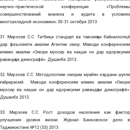
научно-практической конференции «Проблемы
совершенствований анализа и аудита в условиях
многоукладной экономики» 30-31 октября 2013.
31. Мирзоев С.С. Татбиқи стандарт ва тавсияҳои байналхолқӣ
дар фаъолияти амалии Агентии омор. Маводи конференсияи
илмию амалии «Омори муосир ва нақши он дар идоракунии
равандҳои демографӣ». Душанбе 2013.
32. Мирзоев С.С. Методологияи омории муайян кардани шуғли
ғайрирасмӣ. Маводи конференсияи илмию амалии «Омори
муосир ва нақши он дар идоракунии равандҳои демографӣ».
Душанбе 2013.
33. Мирзоев С.С. Рост доходов населения как фактор
улучшения уровня жизни. Журнал Банковское дело в
Таджикистане №12 (53) 2013.