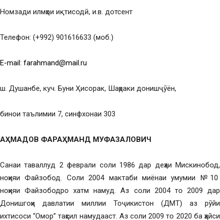
Номзади илмҳои иқтисодӣ, и.в. дотсент
Телефон: (+992) 901616633 (моб.)
E-mail: farahmand@mail.ru
ш. Душанбе, куч. Буни Ҳисорак, Шаҳраки донишҷӯён,
бинои таълимии 7, синфхонаи 303
АҲ
МАДОВ ФАРА
Ҳ
МАНД МУФАЗАЛОВИЧ
Санаи таваллуд 2 феврали соли 1986 дар деҳаи Мискинобод,
ноҳияи Файзобод. Соли 2004 мактаби миёнаи умумии №10
ноҳияи Файзободро хатм намуд. Аз соли 2004 то 2009 дар
Донишгоҳи давлатии миллии Тоҷикистон (ДМТ) аз рӯйи
ихтисоси “Омор” таҳсил намудааст. Аз соли 2009 то 2020 ба ҳайси