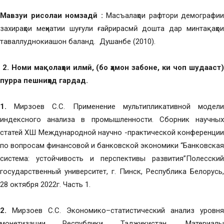
Мавзуи рисолаи номзадӣ :
Масъалаҳои рафтори демографии
захираҳои меҳнатии шуғули ғайрирасмӣ дошта дар минтақаҳои
таваллуднокиашон баланд. Душанбе (2010).
2. Номи мақолаҳои илмӣ, (бо ҳамон забоне, ки чоп шудааст)
пурра пешниҳод гардад.
1.
Мирзоев С.С. Применение мультипликативной модел
индексного анализа в промышленности. Сборник научных
статей ХШ Международной научно -практической конференции
по вопросам финансовой и банковской экономики “Банковская
система: устойчивость и перспективы развития”Полесский
государственный университет, г. Пинск, Республика Белорусь,
28 октября 2022г. Часть 1.
2.
Мирзоев С.С.
Экономико–статистический анализ уровня
монетизации Республики Таджикистан
.
Материал