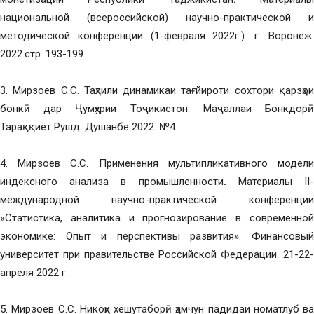
национальной (всероссийской) научно-практической и
методической конференции (1-февраля 2022г.). г. Воронеж.
2022.стр. 193-199.
3. Мирзоев С.С. Таҳлили динамикаи тағйироти сохтори қарзҳои
бонкӣ дар Ҷумҳурии Тоҷикистон. Маҷаллаи Бонкдорӣ
Тараққиёт Рушд. Душанбе 2022. №4.
4. Мирзоев С.С. Применения мультипликативного модели
индексного анализа в промышленности
.
Материалы II
международной научно-практической конференции
«Статистика, аналитика и прогнозирование в современной
экономике: Опыт и перспективы развития». Финансовый
университет при правительстве Российской Федерации. 21-22-
апреля 2022 г.
5. Мирзоев С.С. Никоҳи хешутаборӣ ҳамчун падидаи номатлуб ва