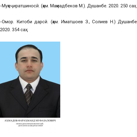
-Муҳоҷиратшиносӣ. (ҳам. Маҳмадбеков М.). Душанбе. 2020. 250 саҳ.
-Омор. Китоби дарсӣ. (ҳам. Иматшоев З., Солиев Н.) Душанбе
2020. 354 саҳ.