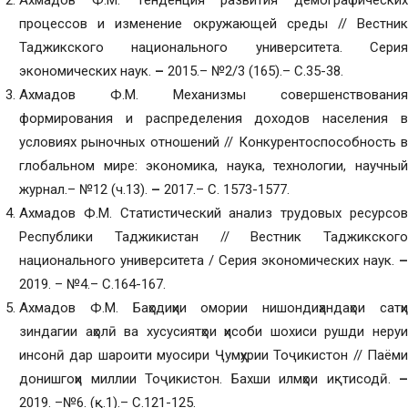
Ахмадов Ф.М. Тенденция развития демографических
процессов и изменение окружающей среды // Вестник
Таджикского национального университета. Серия
экономических наук.
–
2015.– №2/3 (165).– С.35-38.
Ахмадов Ф.М. Механизмы совершенствования
формирования и распределения доходов населения в
условиях рыночных отношений // Конкурентоспособность в
глобальном мире: экономика, наука, технологии, научный
журнал.– №12 (ч.13).
–
2017.– С. 1573-1577.
Ахмадов Ф.М. Статистический анализ трудовых ресурсов
Республики Таджикистан // Вестник Таджикского
национального университета / Серия экономических наук.
–
2019. – №4.– С.164-167.
Ахмадов Ф.М. Баҳодиҳии омории нишондиҳандаҳои сатҳи
зиндагии аҳолӣ ва хусусиятҳои ҳисоби шохиси рушди неруи
инсонӣ дар шароити муосири Ҷумҳурии Тоҷикистон // Паёми
донишгоҳи миллии Тоҷикистон. Бахши илмҳои иқтисодӣ.
–
2019. –№6. (қ.1).– С.121-125.