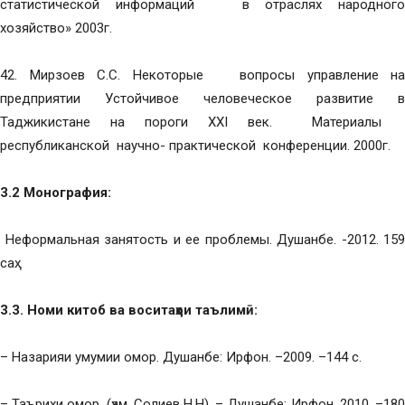
статистической информаций в отраслях народного
хозяйство» 2003г.
42. Мирзоев С.С. Некоторые вопросы управление на
предприятии Устойчивое человеческое развитие в
Таджикистане на пороги XXI век. Материалы
республиканской научно- практической конференции. 2000г.
3.2 Монография:
Неформальная занятость и ее проблемы. Душанбе. -2012. 159
саҳ.
3.3. Номи китоб ва воситаҳои таълимӣ:
– Назарияи умумии омор. Душанбе: Ирфон. –2009. –144 с.
– Таърихи омор. (ҳам. Солиев Н.Н). – Душанбе: Ирфон, 2010. –180