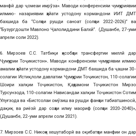
манфӣ дар ҷомеаи имрўза». Маводи конференсияи чумҳуриявии
илмию- назариявии ҳайати устодону кормандони ИИТ ДМТ
бахшида ба “Солҳои рушди саноат (солҳои 2022-2026)” ва
“Бузургдошти Мавлоно Ҷалолиддини Балхӣ”. (Душанбе, 27-уми
апрели соли 2022).
6. Мирзоев С.С. Татбиқи ҳисобҳои трансфертии миллӣ дар
Ҷумҳурии Тоҷикистон
».
Маводи конфренсияи чумҳурявии илми
амалии ҳайати устодону кормандони ДМТ бахшида ба ҷашни 30-
солагии Истиқлоли давлатии Ҷумҳурии Тоҷикистон, 110-солагии
Шоири халқии Тоҷикистон, Қаҳрамони Тоҷикистон Мирзо
Турсунзода, 110-солагии Нависандаи халқии Тоҷикистон Сотим
Улуғзода ва «Бистсолаи омӯзиш ва рушди фанҳои табиатшиносӣ,
дақиқ ва риёзӣ дар соҳаи илму маориф (солҳои 2020-2040)»,
(Душанбе, 22-уми апрели соли 2021).
7. Мирзоев С.С. Никоҳи хешутаборӣ ва оқибатҳои манфии он дар