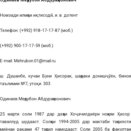
Одинаев Меҳрубон Абдураҳмонович
Номзади илмҳои иқтисодӣ,
и. в. дотент
Телефон: (+992) 918-17-17-87 (моб.)
(+992) 900-17-17-59 (моб.)
E-mail: Mehrubon.01@mail.ru
ш. Душанбе, кучаи Буни Ҳисорак, шаҳраки донишҷӯён, бинои
таълимии №7, утоқи. 303.
Одинаев Меҳрубон Абдураҳмонович
25 марти соли 1987 дар деҳаи Хоҷачилдиёри ноҳияи Ҳисор
таваллуд шудааст. Солҳои 1994-2005 дар мактаби таҳсилоти
миёнаи рақами 47 таҳсил намудааст. Соли 2005 ба факултаи