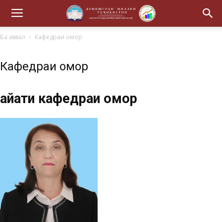
Ба аввал
Кафедраи омор
Кафедраи омор
Ҳайати кафедраи омор