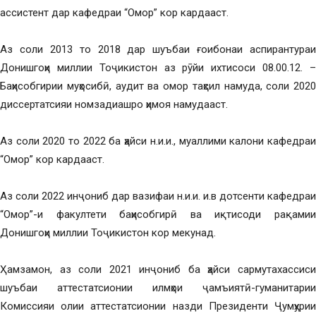
ассистент дар кафедраи “Омор” кор кардааст.
Аз соли 2013 то 2018 дар шуъбаи ғоибонаи аспирантураи
Донишгоҳи миллии Тоҷикистон аз рӯйи ихтисоси 08.00.12. –
Баҳисобгирии муҳосибӣ, аудит ва омор таҳсил намуда, соли 2020
диссертатсияи номзадиашро ҳимоя намудааст.
Аз соли 2020 то 2022 ба ҳайси н.и.и., муаллими калони кафедраи
“Омор” кор кардааст.
Аз соли 2022 инҷониб дар вазифаи н.и.и. и.в дотсенти кафедраи
“Омор”-и факултети баҳисобгирӣ ва иқтисоди рақамии
Донишгоҳи миллии Тоҷикистон кор мекунад.
Ҳамзамон, аз соли 2021 инҷониб ба ҳайси сармутахассиси
шуъбаи аттестатсионии илмҳои ҷамъиятӣ-гуманитарии
Комиссияи олии аттестатсионии назди Президенти Ҷумҳурии