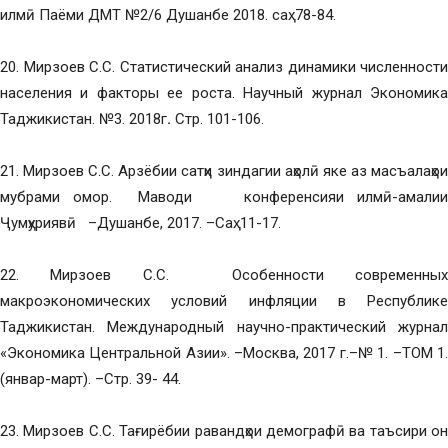
илмӣ Паёми ДМТ №2/6 Душанбе 2018. саҳ. 78-84.
20. Мирзоев С.С. Статистический анализ динамики численности
населения и факторы ее роста. Научный журнал Экономика
Таджикистан. №3. 2018г
.
Стр. 101-106.
21. Мирзоев С.С. Арзёбии сатҳи зиндагии аҳолӣ яке аз масъалаҳои
мубрами омор. Маводи конференсияи илмӣ-амалии
Ҷумҳуриявӣ –Душанбе, 2017. –Саҳ. 11-17.
22. Мирзоев С.С.
Особенности современны
макроэкономических условий инфляции в Республике
Таджикистан. Международный научно-практический журнал
«Экономика Центральной Азии». –Москва, 2017 г.–№ 1. –ТОМ 1.
(январ-март). –Стр. 39- 44.
23. Мирзоев С.С. Тағирёбии равандҳои демографӣ ва таъсири он