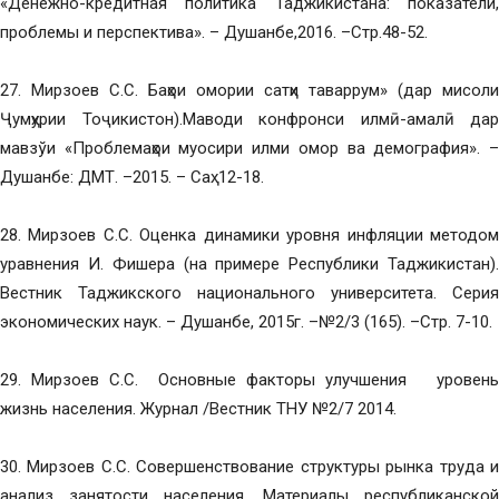
«Денежно-кредитная политика Таджикистана: показатели,
проблемы и перспектива». – Душанбе,2016. –Стр.48-52.
27. Мирзоев С.С. Баҳои омории сатҳи таваррум» (дар мисоли
Ҷумҳурии Тоҷикистон).Маводи конфронси илмӣ-амалӣ дар
мавзўи «Проблемаҳои муосири илми омор ва демография». –
Душанбе: ДМТ. –2015. – Саҳ. 12-18.
28. Мирзоев С.С. Оценка динамики уровня инфляции методом
уравнения И. Фишера (на примере Республики Таджикистан).
Вестник Таджикского национального университета. Серия
экономических наук. – Душанбе, 2015г. –№2/3 (165). –Стр. 7-10.
29. Мирзоев С.С. Основные факторы улучшения уровень
жизнь населения. Журнал /Вестник ТНУ №2/7 2014.
30. Мирзоев С.С. Совершенствование структуры рынка труда и
анализ занятости населения. Материалы республиканской