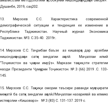
амалисозии методологияи ҳисобкунии нишондиҳандаҳои оморӣ».
Душанбе, 2019, саҳ. 202.
13. Мирзоев С.С. Характеристика современной
демографической ситуации и тенденция ее изменение в
Республике Таджикистан
.
Научный журнал Экономика
Таджикистан. №3. С.35-40. 2019г
.
14. Мирзоев С.С. Таҷрибаи баъзе аз кишварҳо дар арзёбии
нишондиҳандаҳои сатҳи зиндагии аҳолӣ. Маҷаллаи илмӣ
“Тоҷикистон ва ҷаҳони имрўз». Маркази таҳқиқоти стратегии
назди Президенти Ҷумҳурии Тоҷикистон. №.3 (66) 2019 .С. 133-
145.
15. Мирзоев С.С. Таҳқиқи омории таъсири раванди муҳоҷирати
меҳнатӣ ба сатҳи зиндагии аҳолӣ//Маҷаллаи назариявӣ ва илмию
истеҳсолии «Кишоварз» №.3 (83) С. 131-137. 2019 с.