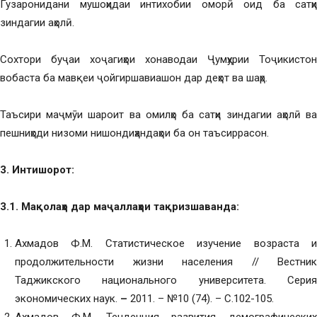
Гузаронидани мушоҳидаи интихобии оморӣ оид ба сатҳи
зиндагии аҳолӣ.
Сохтори буҷаи хоҷагиҳои хонаводаи Ҷумҳурии Тоҷикистон
вобаста ба мавқеи ҷойгиршавиашон дар деҳот ва шаҳр.
Таъсири маҷмӯи шароит ва омилҳо ба сатҳи зиндагии аҳолӣ ва
пешниҳоди низоми нишондиҳандаҳои ба он таъсиррасон.
3. Интишорот:
3.1. Мақолаҳо дар маҷаллаҳои тақризшаванда:
Ахмадов Ф.М. Статистическое изучение возраста и
продолжительности жизни населения // Вестник
Таджикского национального университета. Серия
экономических наук.
–
2011. – №10 (74). – С.102-105.