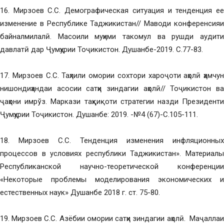
16. Мирзоев С.С. Демографическая ситуация и тенденция ее
изменение в Республике Таджикистан// Маводи конференсияи
байналмилалӣ. Масоили муҳими такомул ва рушди аудити
давлатӣ дар Ҷумҳурии Тоҷикистон. Душанбе-2019. С.77-83.
17. Мирзоев С.С. Таҳлили омории сохтори хароҷоти аҳолӣ ҳамчун
нишондиҳандаи асосии сатҳи зиндагии аҳолӣ// Тоҷикистон ва
ҷаҳони имрўз. Маркази таҳқиқоти стратегии назди Президенти
Ҷумҳурии Тоҷикистон. Душанбе: 2019. -№4 (67)-С.105-111.
18. Мирзоев С.С. Тенденция изменения инфляционных
процессов в условиях республики Таджикистан». Материалы
Республиканской научно-теоретической конференции
«Некоторые проблемы моделирования экономических и
естественных наук» Душанбе 2018 г. ст. 75-80.
19. Мирзоев С.С. Азёбии омории сатҳи зиндагии аҳолӣ. Маҷаллаи