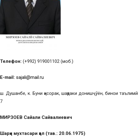
Телефон:
(+992) 919001102 (моб.)
E-mail:
sajali@mail.ru
ш. Душанбе, к. Буни ҳисорак, шаҳраки донишҷӯён, бинои таълимӣ
7
МИРЗОЕВ Сайали Сайвалиевич
Шарҳи мухтасари ҳол (тав.: 20.06.1975)