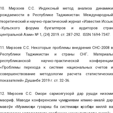
10. Мирзоев С.С. Индексный метод анализа динамики
рождаемости в Республике Таджикистан. Международный
теоретический и научно-практический журнал «Известия Иссык
-Кульского форума бухгалтеров и аудиторов стран
центральной Азии» № 1, (24) 2019. ст. 287-292. ISSN 1694-7347.
11. Мирзоев С.С. Некоторые проблемы внедрения СНС-2008 в
Республики Таджикистан и страны СНГ
.
Материал
республиканской научно-практической конференции
«Проблемы перехода к системе национальных счетов и
совершенствование методологии расчета статистических
показателей» Душанбе 2019 г. ст. 32-36.
12. Мирзоев С.С. Омори сармоягузорӣ дар рушди низоми
маориф
.
Маводи конференсияи ҷумҳуриявии илмию-амалӣ дар
мавзўи «Муаммоҳои гузариш ба системаҳои ҳисобҳои миллӣ ва