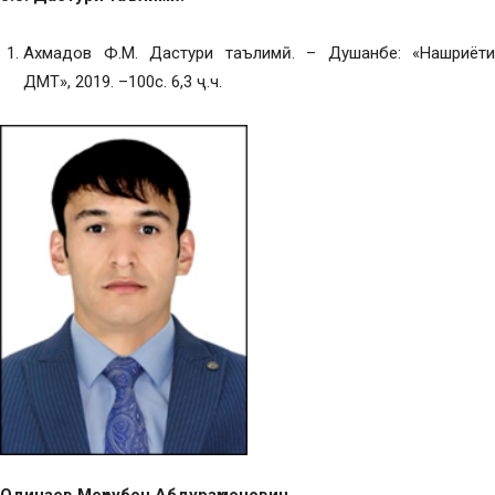
Ахмадов Ф.М. Дастури таълимӣ. – Душанбе: «Нашриёти
ДМТ», 2019. –100с. 6,3 ҷ.ч.