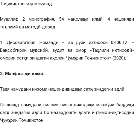
Тоҷикистон кор мекунад.
Муаллиф 2 монография, 54 мақолаҳои илмӣ, 4 нашрияҳои
таълимӣ ва методӣ дорад.
1. Диссертатсия: Номзадӣ – аз рӯйи ихтисоси 08.00.12. –
Баҳисобгирии муҳосибӣ, аудит ва омор «Таӽлили иқтисодӣ-
омории сатӽи зиндагии аӽолии Ҷумҳурии Тоҷикистон» (2020).
2. Манфиатҳои илмӣ:
Таҳия намудани низоми нишондиҳандаҳои сатҳи зиндагии аҳолӣ.
Пешниҳод намудани низоми нишондиҳандаҳои маҷмӯии баҳодиҳии
сатҳи зиндагии аҳолӣ бо назардошти ҳолати иҷтимоӣ-иқтисодии
Ҷумҳурии Тоҷикистон.