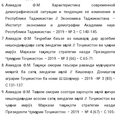
Ахмадов Ф.М. Характеристика современной
демографической ситуации и тенденция её изменения в
Республике Таджикистан // Экономика Таджикистана. –
Институт экономики и демографии Академии наук
Республики Таджикистан. – 2019.– № 3.– С.140-145.
Ахмадов Ф.М. Таҷрибаи баъзе аз кишварҳо дар арзёбии
нишондиҳандаҳои сатҳи зиндагии аҳолӣ // Тоҷикистон ва ҷаҳони
имрӯз. Маркази таҳқиқоти стратегии назди Президенти
Ҷумҳурии Тоҷикистон. – 2019. – № 3 (66).– С.65-71.
Ахмадов Ф.М. Таҳқиқи омории таъсири раванди муҳоҷирати
меҳнатӣ ба сатҳи зиндагии аҳолӣ // Кишоварз. Донишгоҳи
аграрии Тоҷикистон ба номи Ш.Шоҳтемур. – 2019. -№ 3 (83).–
С.131-137.
Ахмадов Ф.М. Таҳлили омории сохтори хароҷоти аҳолӣ ҳамчун
нишондиҳандаи асосии сатҳи зиндагии аҳолӣ // Тоҷикистон ва
ҷаҳони имрӯз. Маркази таҳқиқоти стратегии назди
Президенти Ҷумҳурии Тоҷикистон. – 2019. – № 4 (67).– С.105-