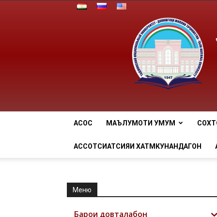
АСОСӢ
МАЪЛУМОТИ УМУМӢ
СОХТ
АССОТСИАТСИЯИ ХАТМКУНАНДАГОН
Меню
Барои довталабон