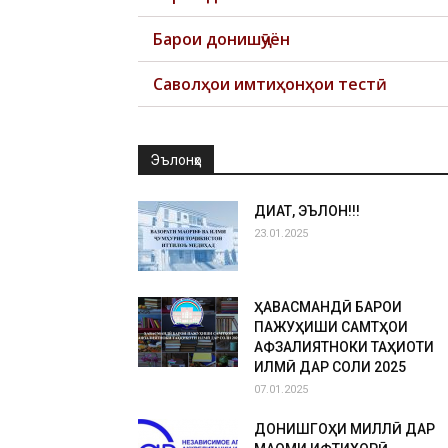
Барои донишҷӯён
Саволҳои имтиҳонҳои тестӣ
Эълонҳо
ДИҚҚАТ, ЭЪЛОН!!!
23.01.2025
ҲАВАСМАНДӢ БАРОИ
ПАЖУҲИШИ САМТҲОИ
АФЗАЛИЯТНОКИ ТАҲҚИҚОТИ
ИЛМӢ ДАР СОЛИ 2025
07.01.2025
ДОНИШГОҲИ МИЛЛӢ ДАР