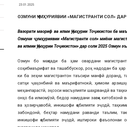
23.01.2025
ОЗМУНИ ҶУМҲУРИЯВИИ «МАГИСТРАНТИ СОЛ» ДАР
Вазорати маориф ва илми Ҷумҳурии Тоҷикистон ба ма
Озмуни ҷумҳуриявии «Магистранти сол» миёни магист
ва илмии Ҷумҳурии Тоҷикистон» дар соли 2025 Озмун э
Озмун бо мақсади ба ҳам овардани магистранто
соҳибмаърифат ва ташаббускор, роҳ надодан ба ҳар 
ки ба зеҳни магистрантон таъсири манфӣ доранд, т
сатҳи ҷаҳонбинӣ ва маърифатнокӣ, ҳимояи арзишҳ
меҳанпарастӣ, эҳсоси масъулияти шаҳрвандӣ ва таҳк
онҳо ба илмомӯзӣ, бедор намудани завқи китобхонӣ ва
ва ҳозирҷавобӣ, инкишофи қобилияти эҷодӣ, таҳким
забондонӣ, беҳтар намудани раванди таълим, так
инкишофи қобилияти эҷодӣ, иштироки фаъолонаи о