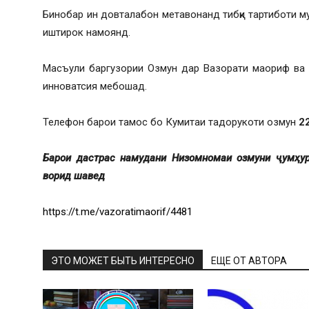
Бинобар ин довталабон метавонанд тибқи тартиботи м
иштирок намоянд.
Масъули баргузории Озмун дар Вазорати маориф ва 
инноватсия мебошад.
Телефон барои тамос бо Кумитаи тадорукоти озмун
22
Барои дастрас намудани Низомномаи озмуни ҷумҳур
ворид шавед
https://t.me/vazoratimaorif/4481
ЭТО МОЖЕТ БЫТЬ ИНТЕРЕСНО
ЕЩЕ ОТ АВТОРА