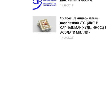
МАҚОМИ ИФТИХОРӢ
11.10.2022
Эълон: Семинари илмӣ –
назариявии «ТОҶИКОН:
САРЧАШМАИ ХУДШИНОСӢ 
АСОЛАТИ МИЛЛӢ»
17.09.2022