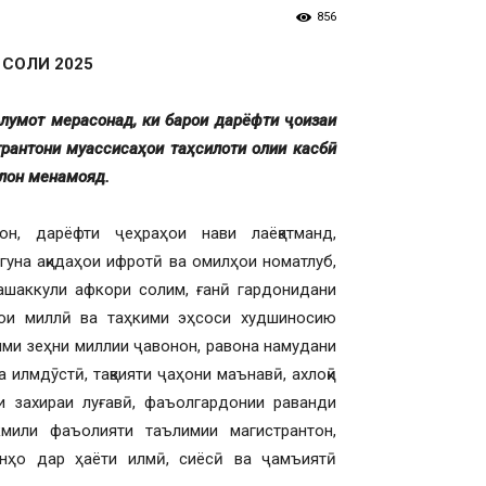
856
 СОЛИ 2025
ълумот мерасонад, ки барои дарёфти ҷоизаи
рантони муассисаҳои таҳсилоти олии касбӣ
ълон менамояд.
н, дарёфти ҷеҳраҳои нави лаёқатманд,
гуна ақидаҳои ифротӣ ва омилҳои номатлуб,
ашаккули афкори солим, ғанӣ гардонидани
ои миллӣ ва таҳкими эҳсоси худшиносию
ими зеҳни миллии ҷавонон, равона намудани
 илмдӯстӣ, тақвияти ҷаҳони маънавӣ, ахлоқӣ
и захираи луғавӣ, фаъолгардонии раванди
мили фаъолияти таълимии магистрантон,
нҳо дар ҳаёти илмӣ, сиёсӣ ва ҷамъиятӣ