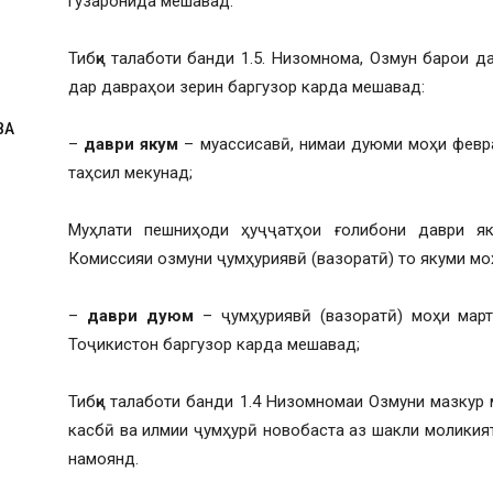
гузаронида мешавад.
Тибқи талаботи банди 1.5. Низомнома, Озмун барои 
дар давраҳои зерин баргузор карда мешавад:
ВА
–
даври якум
– муассисавӣ, нимаи дуюми моҳи февра
таҳсил мекунад;
Муҳлати пешниҳоди ҳуҷҷатҳои ғолибони даври 
Комиссияи озмуни ҷумҳуриявӣ (вазоратӣ) то якуми моҳ
–
даври дуюм
– ҷумҳуриявӣ (вазоратӣ) моҳи мар
Тоҷикистон баргузор карда мешавад;
Тибқи талаботи банди 1.4 Низомномаи Озмуни мазкур
касбӣ ва илмии ҷумҳурӣ новобаста аз шакли моликия
намоянд.