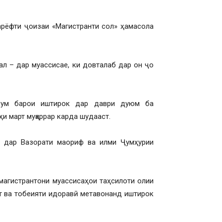
дарёфти ҷоизаи «Магистранти сол» ҳамасола
л – дар муассисае, ки довталаб дар он ҷо
якум барои иштирок дар даври дуюм ба
и март муқаррар карда шудааст.
т дар Вазорати маориф ва илми Ҷумҳурии
 магистрантони муассисаҳои таҳсилоти олии
т ва тобеияти идоравӣ метавонанд иштирок