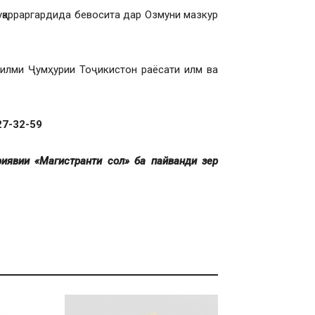
уқарраргардида бевосита дар Озмуни мазкур
илми Ҷумҳурии Тоҷикистон раёсати илм ва
7-32-59
иявии «Магистранти сол» ба пайванди зер