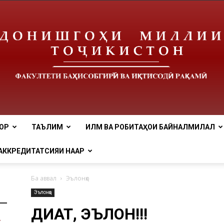
ОР
ТАЪЛИМ
ИЛМ ВА РОБИТАҲОИ БАЙНАЛМИЛАЛӢ
tnu
АККРЕДИТАТСИЯИ НААР
Ба аввал
Эълонҳо
Эълонҳо
ДИҚҚАТ, ЭЪЛОН!!!