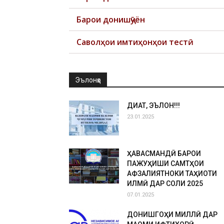
Барои донишҷӯён
Саволҳои имтиҳонҳои тестӣ
Эълонҳо
ДИҚҚАТ, ЭЪЛОН!!!
23.01.2025
ҲАВАСМАНДӢ БАРОИ
ПАЖУҲИШИ САМТҲОИ
АФЗАЛИЯТНОКИ ТАҲҚИҚОТИ
ИЛМӢ ДАР СОЛИ 2025
07.01.2025
ДОНИШГОҲИ МИЛЛӢ ДАР