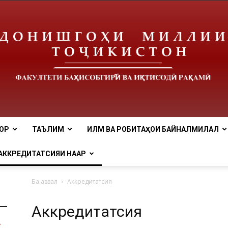
ОР
ТАЪЛИМ
ИЛМ ВА РОБИТАҲОИ БАЙНАЛМИЛАЛӢ
tnu
АККРЕДИТАТСИЯИ НААР
Ба аввал
Аккредитатсия
Аккредитатсия