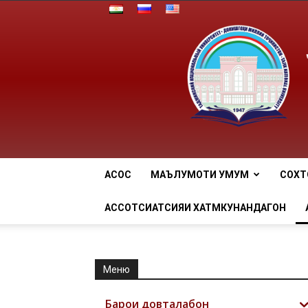
АСОСӢ
МАЪЛУМОТИ УМУМӢ
СОХТ
АССОТСИАТСИЯИ ХАТМКУНАНДАГОН
Меню
Барои довталабон