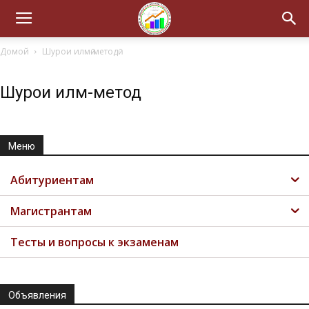
Домой
Шурои илмӣ-методӣ
Шурои илмӣ-методӣ
Меню
Абитуриентам
Магистрантам
Тесты и вопросы к экзаменам
Объявления