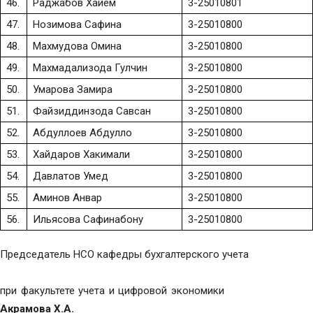
46.
Раджабов Хайем
3-25010801
47.
Нозимова Сафина
3-25010800
48.
Махмудова Омина
3-25010800
49.
Махмадализода Гулчин
3-25010800
50.
Умарова Замира
3-25010800
51.
Файзиддинзода Савсан
3-25010800
52.
Абдуллоев Абдулло
3-25010800
53.
Хайдаров Хакимали
3-25010800
54.
Давлатов Умед
3-25010800
55.
Аминов Анвар
3-25010800
56.
Ильясова Сафинабону
3-25010800
Председатель НСО кафедры бухгалтерского учета
при факультете учета и цифровой экономики
Акрамова Х.А.