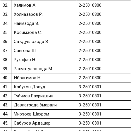
32.
Халимов А.
2-25010800
33.
Холназаров Р.
2-25010800
34.
Наимзода З.
2-25010800
35.
Косимзода С.
2-25010800
36.
Саъдуллозода З.
2-25010800
37.
Сангова Ш.
2-25010800
38.
Рухафзо Н.
2-25010800
39.
Рахматуллозода М.
2-25010800
40.
Ибрагимов Н.
2-25010800
41.
Кабутов Довуд
3-25010801
42.
Туйчиев Бахриддин
3-25010801
43.
Давлатзода Умарали
3-25010801
44.
Мирзоев Шахром
3-25010801
45.
Сабуров Ардашер
3-25010801