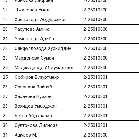
17.
Азимова Сабрина
2-25010800
18.
Джалолов Умед
2-25010800
19.
Халфазода Абдурахмон
2-25010800
20.
Расулова Амина
2-25010800
21.
Усмонзода Адиба
2-25010800
22.
Сайфуллозода Хусниддин
2-25010800
23.
Мардонова Сумая
2-25010800
24.
Маджидзода Абдумаджид
2-25010800
25.
Собиров Бузургмехр
2-25010801
26.
Эрзалова Зайнаб
2-25010801
27.
Хасанова Нурхон
2-25010801
28.
Вохидов Умарджон
2-25010801
29.
Бегов Абдулазиз
2-25010801
30.
Султонова Дилноза
2-25010801
31.
Ашуров М.
2-25010800