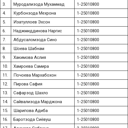
3.
Муродализода Мухаммад
1-25010800
4.
Курбонзода Мехрона
1-25010800
5.
Изатуллоев Эхсон
1-25010800
6.
Наджмиддинова Наргис
1-25010800
7.
Абдусаломзода Сино
1-25010800
8.
Шоева Шабнам
1-25010800
9.
Хакимова Аслия
1-25010800
10.
Хамроева Самира
1-25010800
11.
Почоева Мархабохон
1-25010800
12.
Пирова Сафия
1-25010800
13.
Сафарзод Шахло
1-25010800
14.
Сайвализода Марджона
1-25010800
15.
Шарипова Адиба
1-25010800
16.
Баротзода Сиёвуш
1-25010800