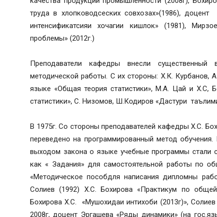
качества продукции промышленности (2008г), Бохиро
труда в хлопководсеских совхозах»(1986), доцент
интенсификатсияи хочагии кишлок» (1981), Мирзо
проблемы» (2012г.)
Преподаватели кафедры внесли существенный 
методической работы. С их стороны: Х.К. Курбанов,
языке «Общая теория статистики», М.А. Цай и Х.С,
статистики», С. Низомов, Ш.Кодиров «Дастури таълим
В 1975г. Со стороны преподавателей кафедры Х.С. Бох
переведено на программированный метод обучения. 
выходом закона о языке учебные программы стали 
как « Задания» для самостоятельной работы по общ
«Методическое пособдля написания дипломны работ
Солиев (1992) Х.С. Бохирова «Практикум по общей 
Бохирова Х.С. «Мушохидаи интихоби (2013г)», Солиев 
2008г, доцент Эргашева «Ряды динамики» (на гос.яз