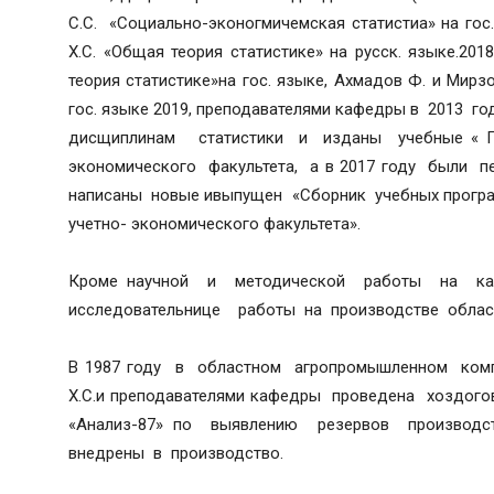
С.С. «Социально-эконогмичемская статистиа» на гос. 
Х.С. «Общая теория статистике» на русск. языке.201
теория статистике»на гос. языке, Ахмадов Ф. и Мир
гос. языке 2019, преподавателями кафедры в 2013 
дисщиплинам статистики и изданы учебные « П
экономического факультета, а в 2017 году были 
написаны новые ивыпущен «Сборник учебных прог
учетно- экономического факультета».
Кроме научной и методической работы на каф
исследовательнице работы на производстве област
В 1987 году в областном агропромышленном ком
Х.С.и преподавателями кафедры проведена хоздого
«Анализ-87» по выявлению резервов производ
внедрены в производство.