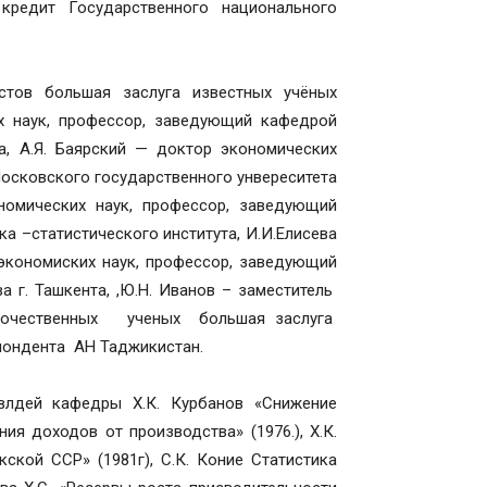
редит Государственного национального
стов большая заслуга известных учёных
х наук, профессор, заведующий кафедрой
а, А.Я. Баярский — доктор экономических
осковского государственного унвереситета
номических наук, профессор, заведующий
а –статистического института, И.И.Елисева
экономиских наук, профессор, заведующий
 г. Ташкента, ,Ю.Н. Иванов – заместитель
 очественных ученых большая заслуга
пондента АН Таджикистан.
влдей кафедры Х.К. Курбанов «Снижение
ия доходов от производства» (1976.), Х.К.
кой ССР» (1981г), С.К. Коние Статистика