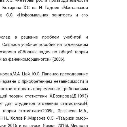
ва Х.С. «Резервы роста призводительности
 Бохирова Х.С ва Н. Гадоев «Масъалахои
ев С.С. «Неформальная занятость и его
вклад в решение проблем учебнгой и
 А. Сафаров учебное пособие на таджикском
 Бохирова «Сборник задач по общей теории
и аз фаннииоморшиногси» (2006).
ирова,М.А. Цай, Ю.С. Папенко преподавание
Наравне с приобретением независимости и
соответствовать современным требованиям
ей теории статистики. Х.Бохирова(Д.1993)
 для студентов отделения статистики»Н.
теории статистике»2009г,, Эргашева М.А.,
Н.Н., Холов Р.,Мирзоев С.С. «Таърихи омор»
ыке 2015 и на русск. Языке 2015), Мирзоев