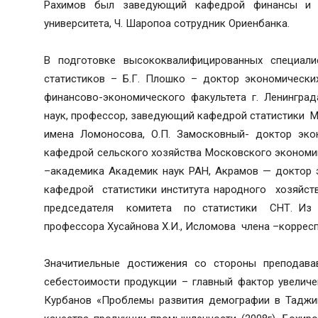
Рахимов был заведующий кафедрой финансы и к
университета, Ч. Шаропоа сотрудник Ориенбанка.
В подготовке высококвалифицированных специали
статистиков – Б.Г. Плошко – доктор экономически
финансово-экономического факультета г. Ленинград
наук, профессор, заведующий кафедрой статистики М
имена Ломоносова, О.П. Замосковный- доктор эко
кафедрой сельского хозяйства Московского экономик
–академика Академик наук РАН, Акрамов — доктор 
кафедрой статистики института народного хозяйства
председателя комитета по статистики СНТ. Из
профессора Хусайнова Х.И., Исломова члена –коррес
Значитиельные достижения со стороны преподава
себестоимости продукции – главный фактор увеличен
Курбанов «Проблемы развития демографии в Таджикс