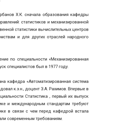
рбанов Х.К. сначала образования кафедры
правлений: статистиков и механизированной
венной статистики вычислительных центров
омствам и для других отраслей народного
ление по специальности «Механизированная
ск специалистов был в 1977 году.
ана кафедра «Автоматизированная система
вал к.э.н., доцент З.А. Рахимов. Впервые в
циальности Статистика , первый их выпуск
мике и международным стандартам требуют
ике в связи с чем перед кафедрой встала
чали современным требованиям.