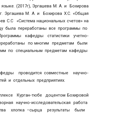
языке. (2017г), Эргашева М. А. и Бохирова
8г. Эргашева М. А. и Бохирова Х.С. «Общая
зоев С.С «Система национальных счетов» на
году была переработаны все программы по
рограммы кафедры статистики учетно-
переработаны по многим предметам были
рамм по специальным предметам кафедры
едры проводится совместные научно-
ей и отдельных предприятиях.
плексе Курган-тюбе доцентом Бохировой
ворная научно-исследовательская работа
ства хлопка –сырца результаты были