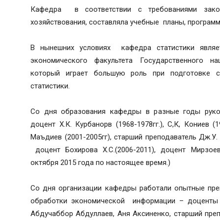
Кафедра в соответствии с требованиями зако
хозяйствования, составляла учебные планы, программ
В нынешних условиях кафедра статистики являе
экономического факультета Государственного нац
который играет большую роль при подготовке 
статистики.
Со дня образования кафедры в разные годы руков
доцент Х.К. Курбанорв (1968-1978гг.), С,К, Кониев (19
Маъдиев (2001-2005гг), старший преподаватель Дж.У.
доцент Бохирова Х.С.(2006-2011), доцент Мирзоев 
октября 2015 года по настоящее время.)
Со дня организации кафедры работали опытные пре
обработки экономической информации – доценты Х
Абдучаббор Абдуллаев, Аня Аксиненко, старший преп