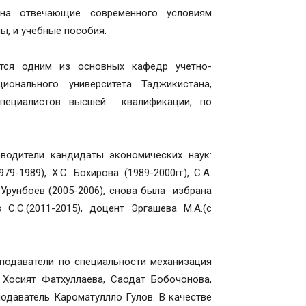
на отвечающие современного условиям
ы, и учебные пособия.
тся одним из основных кафедр учетно-
ионального университета Таджикистана,
специалистов высшей квалификации, по
одители кандидаты экономических наук:
79-1989), Х.С. Бохирова (1989-2000гг), С.А.
 Урунбоев (2005-2006), снова была избрана
С.С.(2011-2015), доцент Эргашева М.А.(с
подаватели по специальности механизация
осият Фатхуллаева, Саодат Бобочонова,
одаватель Кароматуллло Гулов. В качестве