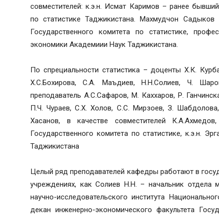
совместителей: к.э.н. Исмат Каримов – ранее бывши
по статистике Таджикистана. Махмудчон Садыков 
Государственного комитета по статистике, профе
экономики Академиии Наук Таджикистана.
По спрециальности статистика – доценты Х.К. Курбан
Х.С.Бохирова, С.А. Маъдиев, Н.Н.Солиев, Ч. Шар
преподаватель А.С.Сафаров, М. Каххаров, Р. Ганчинск
П.Ч. Чураев, С.Х. Холов, С.С. Мирзоев, З. Шабдолова
Хасанов, в качестве совместителей К.А.Ахмедов
Государственного комитета по статистике, к.э.н. Эр
Таджикистана
Целый ряд преподавателей кафедры работают в госуд
учреждениях, как Солиев Н.Н. – начальник отдела 
научно-исследовательского института Национальног
декан инженерно-экономического факультета Госуда