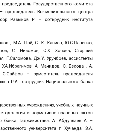
й председатель Государственного комитета
– председатель Вычислительногог центра
ссор Разыков Р. – сотьрудник института
ов , М.А. Цай, С. К. Каниев, Ю.С.Папенко,
опов, С. Низомов, С.Х. Хочаев, Старший
ая, Г.Саломова, Дж.У. Урунбоев, ассистенты
, ХА.Ибрагимов, А. Мачидов, С. Бекова , А.
, С.Сайфов – зрместитель председателя
гашев Р.А.- сотрудник Национального банка
арственных учреждениях, учебных, научных
методологии и нормативно-правовых актов
о банка Таджикистана, А. Абдуллаев А. –
рственного университета г. Хучанда, З.А.