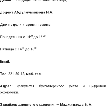
Декан
— кандидат экономических наук,
доцент Абдулмуминзода Н.А.
Дни недели и время приема:
00
00
Понедельник с 14
до 16
00
00
Пятница с 14
до 16
Email:
Тел:
221-80-13;
моб. тел.:
Адрес:
Факультет бухгалтерского учета и цифровой
экономики.
Эдвайзер дневного отделения — Маджидзода Б. А.