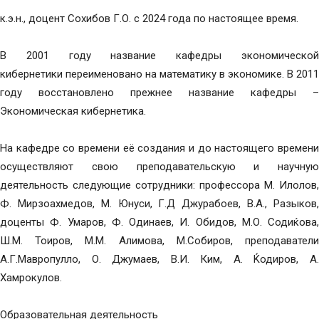
к.э.н., доцент Сохибов Г.О. с 2024 года по настоящее время.
В 2001 году название кафедры экономической
кибернетики переименовано на математику в экономике. В 2011
году восстановлено прежнее название кафедры –
Экономическая кибернетика.
На кафедре со времени её создания и до настоящего времени
осуществляют свою преподавательскую и научную
деятельность следующие сотрудники: профессора М. Илолов,
Ф. Мирзоахмедов, М. Юнуси, Г.Д Джурабоев, В.А., Разыков,
доценты Ф. Умаров, Ф. Одинаев, И. Обидов, М.О. Содиќова,
Ш.М. Тоиров, М.М. Алимова, М.Собиров, преподаватели
А.Г.Мавропулло, О. Джумаев, В.И. Ким, А. Ќодиров, А.
Хамрокулов.
Образовательная деятельность