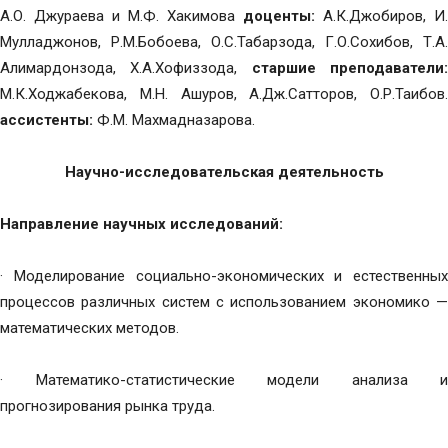
А.О. Джураева и М.Ф. Хакимова
доценты:
А.К.Джобиров, И.
Мулладжонов, Р.М.Бобоева, О.С.Табарзода, Г.О.Сохибов, Т.А.
Алимардонзода, Х.А.Хофиззода,
старшие преподаватели
М.К.Ходжабекова, М.Н. Ашуров, А.Дж.Сатторов, О.Р.Таибов.
ассистенты:
Ф.М. Махмадназарова.
Научно-исследовательская деятельность
Направление научных исследований:
· Моделирование социально-экономических и естественных
процессов различных систем с использованием экономико —
математических методов.
· Математико-статистические модели анализа и
прогнозирования рынка труда.