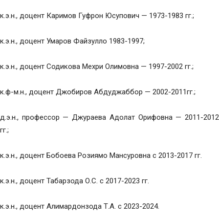
к.э.н., доцент Каримов Гуфрон Юсупович — 1973-1983 гг.;
к.э.н., доцент Умаров Файзулло 1983-1997;
к.э.н., доцент Содикова Мехри Олимовна — 1997-2002 гг.;
к.ф-м.н., доцент Джобиров Абдуджаббор — 2002-2011гг.;
д.э.н., профессор — Джураева Адолат Орифовна — 2011-2012
гг.;
к.э.н., доцент Бобоева Розиямо Мансуровна с 2013-2017 гг.
к.э.н., доцент Табарзода О.С. с 2017-2023 гг.
к.э.н., доцент Алимардонзода Т.А. с 2023-2024.