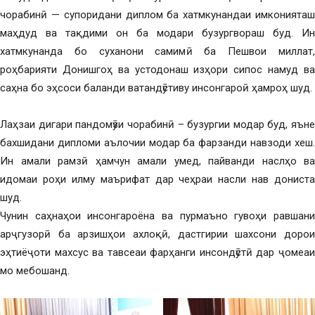
чорабинӣ — супоридани диплом ба хатмкунандаи имконияташ
маҳдуд ва тақдими он ба модари бузургвораш буд. Ин
хатмкунанда бо суханони самимӣ ба Пешвои миллат,
роҳбарияти Донишгоҳ ва устодонаш изҳори сипос намуд ва
саҳна бо эҳсоси баланди ватандӯстиву инсонгароӣ ҳамроҳ шуд.
Лаҳзаи дигари пандомӯзи чорабинӣ – бузургии модар буд, яъне
бахшидани дипломи аълочии модар ба фарзанди навзоди хеш.
Ин амали рамзӣ ҳамчун амали умед, пайванди наслҳо ва
идомаи роҳи илму маърифат дар чеҳраи насли нав дониста
шуд.
Чунин саҳнаҳои инсонгароёна ва пурмаъно гувоҳи равшани
арҷгузорӣ ба арзишҳои ахлоқӣ, дастгирии шахсони дорои
эҳтиёҷоти махсус ва тавсеаи фарҳанги инсондӯстӣ дар ҷомеаи
мо мебошанд.