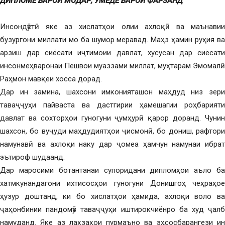
ДИПЛОМЕ БАРОИ МОДАР, УМЕДЕ БАРОИ ФАРЗАНД
Инсондӯстӣ яке аз хислатҳои олии ахлоқӣ ва маънавии
бузургони миллати мо ба шумор меравад. Маҳз ҳамин руҳия ва
арзиш дар сиёсати иҷтимоии давлат, хусусан дар сиёсати
инсонмеҳваронаи Пешвои муаззами миллат, муҳтарам Эмомалӣ
Раҳмон мавқеи хосса дорад.
Дар ин замина, шахсони имконияташон маҳдуд низ зери
таваҷҷуҳи пайваста ва дастгирии ҳамешагии роҳбарияти
давлат ва сохторҳои гуногуни ҷумҳурӣ қарор доранд. Чунин
шахсон, бо вуҷуди маҳдудиятҳои ҷисмонӣ, бо дониш, рафтори
намунавӣ ва ахлоқи наку дар ҷомеа ҳамчун намунаи ибрат
эътироф шудаанд.
Дар маросими ботантанаи супоридани дипломҳои аъло ба
хатмкунандагони ихтисосҳои гуногуни Донишгоҳ чеҳраҳое
ҳузур доштанд, ки бо хислатҳои ҳамида, ахлоқи воло ва
ҷаҳонбинии пандомӯз таваҷҷуҳи иштирокчиёнро ба худ ҷалб
намуданд. Яке аз лаҳзаҳои пурмаъно ва эҳсосбарангези ин