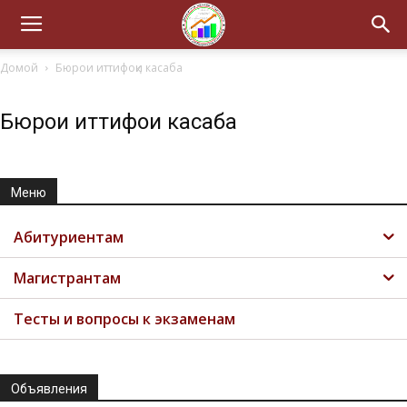
Домой
Бюрои иттифоқи касаба
Бюрои иттифоқи касаба
Меню
Абитуриентам
Магистрантам
Тесты и вопросы к экзаменам
Объявления