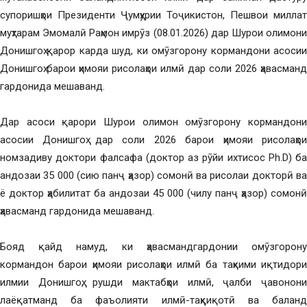
супоришҳои Президенти Ҷумҳурии Тоҷикистон, Пешвои миллат
муҳтарам Эмомалӣ Раҳмон имрӯз (08.01.2026) дар Шурои олимони
Донишгоҳ қарор карда шуд, ки омӯзгорону кормандони асосии
Донишгоҳ барои ҳимояи рисолаҳои илмӣ дар соли 2026 ҳавасманд
гардонида мешаванд.
Дар асоси қарори Шурои олимон омӯзгорону кормандони
асосии Донишгоҳ дар соли 2026 барои ҳимояи рисолаҳои
номзадиву доктори фалсафа (доктор аз рӯйи ихтисос Ph.D) ба
андозаи 35 000 (сию панҷ ҳазор) сомонӣ ва рисолаи докторӣ ва
ё доктор ҳабилитат ба андозаи 45 000 (чилу панҷ ҳазор) сомонӣ
ҳавасманд гардонида мешаванд.
Бояд қайд намуд, ки ҳавасмандгардонии омӯзгорону
кормандон барои ҳимояи рисолаҳои илмӣ ба таҳкими иқтидори
илмии Донишгоҳ, рушди мактабҳои илмӣ, ҷалби ҷавонони
лаёқатманд ба фаъолияти илмӣ-таҳқиқотӣ ва баланд