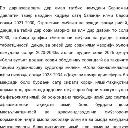
Бо дарназардошти дар амал татбиқ намудани Барномаи
давлатии тайёр кардани кадрҳои сатҳи баланди илмӣ барои
солҳои 2021-2030, Стратегияи омӯзиш ва рушди фанҳои риёзӣ,
дақиқ ва табиӣ дар соҳаи маориф ва илм дар давраи то соли
2030, татбиқи ҳадафҳои «Бистсолаи омӯзиш ва рушди фанҳои
табиатшиносӣ, дақиқ ва риёзӣ дар соҳаи илму маориф» эълон
намудани солҳои 2020-2040», эълон шудани соли 2026 ҳамчун
«Соли вусъат додани корҳои ободониву созандагӣ ва тақвияту
таҳкими худшиносиву худогоҳии миллӣ», «Соли байналмилалии
ҳифзи пиряхҳо», солҳои 2025-2034 «Даҳсолаи илмҳои криосфера» бо
мақсади боло бурдани сатҳу сифати корҳои илмӣ-таҳқиқотии
кормандон, ҳавасмандгардонии омӯзгорон барои машғул шудан
ба фаъолияти илмӣ, ба роҳ мондани пажӯҳишҳои илмӣ дар самтҳои
афзалиятноки таҳқиқоти илмӣ, боло бурдани ҳисси
масъулиятшиносӣ ва ҳавасмандгардонии омӯзгорону
кормандон ҷиҳати ҳимояи рисолаҳои илмӣ ва ва омода намудани
мутахассисони баландихтисоси илмӣ дар заминаи дастуру