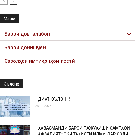
Меню
Барои довталабон
Барои донишҷӯён
Саволҳои имтиҳонҳои тестӣ
Эълонҳо
ДИҚҚАТ, ЭЪЛОН!!!
23.01.2025
ҲАВАСМАНДӢ БАРОИ ПАЖУҲИШИ САМТҲОИ
АФЗАЛИЯТНОКИ ТАҲҚИҚОТИ ИЛМӢ ДАР СОЛИ