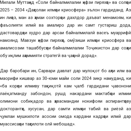
Милали Муттаҳид «Соли байналмилалии ҳифзи пиряхҳо» ва солҳои
2025 – 2034 «Даҳсолаи илмҳои криосфера» эълон гардиданд. Аз
ин лиҳоз, ман аз ҳамаи сохторҳои дахлдор даъват менамоям, ки
фаъолияти илмӣ ва амалиро дар ин самт густариш дода,
дастовардҳои худро дар арсаи байналмилалӣ васеъ муаррифӣ
намоянд. Мавзуи ҳифзи пиряхҳо, омӯзиши илмҳои криосфера ва
амалисозии ташаббусҳои байналмилалии Тоҷикистон дар соҳаи
обу иқлим аҳаммияти стратегӣ ва ҷаҳонӣ дорад».
Дар баробари ин, Сарвари давлат дар мулоқот бо аҳли илм ва
маорифи кишвар аз 30-юми майи соли 2024 зикр намуданд, ки
«ба корҳои илмиву таҳқиқотӣ кам ҷалб гардидани ҷавонони
лаёқатманду забондон, рушд накардани мактабҳои илмии
олимони собиқадор ва ҳавасмандии нокифояи аспирантҳову
докторантҳо, хусусан, дар самти илмҳои табиӣ ва риёзӣ аз
ҷумлаи мушкилоти асосии омода кардани кадрҳои илмӣ дар
муассисаҳои таҳсилоти олӣ мебошад».