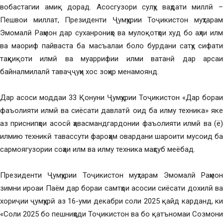
вобастагии амиқ дорад. Асосгузори сулҳу ваҳдати миллӣ –
Пешвои миллат, Президенти Ҷумҳурии Тоҷикистон муҳтарам
Эмомалӣ Раҳмон дар суханрониҳо ва мулоқотҳои худ бо аҳли илм
ва маориф пайваста ба масъалаи боло бурдани сатҳу сифати
таҳқиқоти илмӣ ва муаррифии илми ватанӣ дар арсаи
байналмилалӣ таваҷҷуҳи хос зоҳир менамоянд.
Дар асоси моддаи 33 Қонуни Ҷумҳурии Тоҷикистон «Дар бораи
фаъолияти илмӣ ва сиёсати давлатӣ оид ба илму техника» яке
аз приснипҳои асосӣ ҳавасмандгардонии фаъолияти илмӣ ва (ё)
илмию техникӣ тавассути фароҳам овардани шароити мусоид ба
сармоягузории соҳаи илм ва илму техника маҳсуб меёбад.
Президенти Ҷумҳурии Тоҷикистон муҳтарам Эмомалӣ Раҳмон
зимни ироаи Паём дар бораи самтҳои асосии сиёсати дохилӣ ва
хориҷии ҷумҳурӣ аз 16-уми декабри соли 2025 қайд карданд, ки
«Соли 2025 бо пешниҳоди Тоҷикистон ва бо қатъномаи Созмони