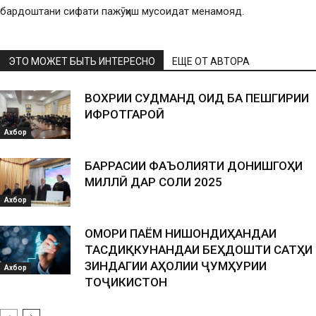
бардоштани сифати пажӯҳиш мусоидат менамояд.
ЭТО МОЖЕТ БЫТЬ ИНТЕРЕСНО
ЕЩЕ ОТ АВТОРА
ВОХӮРИИ СУДМАНД ОИД БА ПЕШГИРИИ
ИФРОТГАРОӢ
Ахбор
БАРРАСИИ ФАЪОЛИЯТИ ДОНИШГОҲИ
МИЛЛӢ ДАР СОЛИ 2025
Ахбор
ОМОРИ ПАЁМ НИШОНДИҲАНДАИ
ТАСДИҚКУНАНДАИ БЕҲДОШТИ САТҲИ
ЗИНДАГИИ АҲОЛИИ ҶУМҲУРИИ
Ахбор
ТОҶИКИСТОН