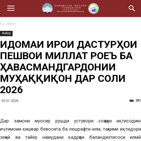
Ба аввал
Ахбор
ИДОМАИ ИҶРОИ ДАСТУРҲОИ
ПЕШВОИ МИЛЛАТ РОҶЕЪ БА
ҲАВАСМАНДГАРДОНИИ
МУҲАҚҚИҚОН ДАР СОЛИ
2026
381
09.01.2026
Дар замони муосир рушди устувори соҳаҳои иқтисодию
иҷтимоии кишвар бевосита ба пешрафти илм, таҳкими иқтидори
зеҳнӣ ва тайёр намудани кадрҳои баландихтисоси илмӣ