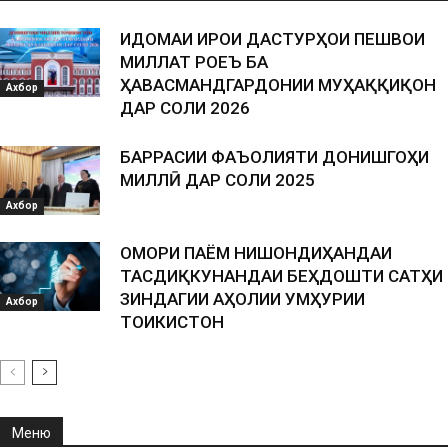
ИДОМАИ ИҶРОИ ДАСТУРҲОИ ПЕШВОИ
МИЛЛАТ РОҶЕЪ БА
ҲАВАСМАНДГАРДОНИИ МУҲАҚҚИҚОН
Ахбор
ДАР СОЛИ 2026
БАРРАСИИ ФАЪОЛИЯТИ ДОНИШГОҲИ
МИЛЛӢ ДАР СОЛИ 2025
Ахбор
ОМОРИ ПАЁМ НИШОНДИҲАНДАИ
ТАСДИҚКУНАНДАИ БЕҲДОШТИ САТҲИ
ЗИНДАГИИ АҲОЛИИ ҶУМҲУРИИ
Ахбор
ТОҶИКИСТОН
Меню