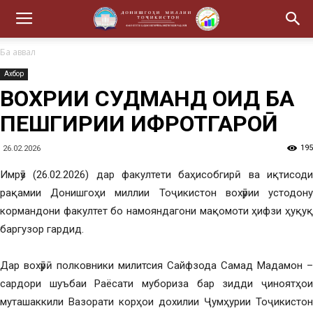
Ба аввал
Ахбор
ВОХӮРИИ СУДМАНД ОИД БА
ПЕШГИРИИ ИФРОТГАРОӢ
195
26.02.2026
Имрӯз (26.02.2026) дар факултети баҳисобгирӣ ва иқтисоди
рақамии Донишгоҳи миллии Тоҷикистон вохӯрии устодону
кормандони факултет бо намояндагони мақомоти ҳифзи ҳуқуқ
баргузор гардид.
Дар вохӯрӣ полковники милитсия Сайфзода Самад Мадамон –
сардори шуъбаи Раёсати мубориза бар зидди ҷиноятҳои
муташаккили Вазорати корҳои дохилии Ҷумҳурии Тоҷикистон