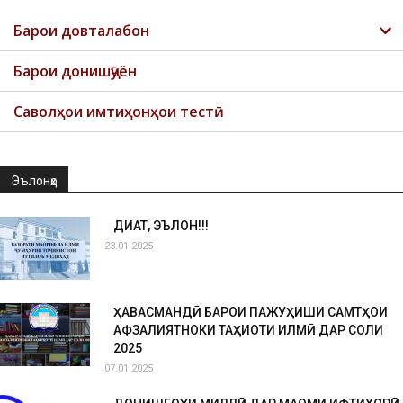
Барои довталабон
Барои донишҷӯён
Саволҳои имтиҳонҳои тестӣ
Эълонҳо
ДИҚҚАТ, ЭЪЛОН!!!
23.01.2025
ҲАВАСМАНДӢ БАРОИ ПАЖУҲИШИ САМТҲОИ
АФЗАЛИЯТНОКИ ТАҲҚИҚОТИ ИЛМӢ ДАР СОЛИ
2025
07.01.2025