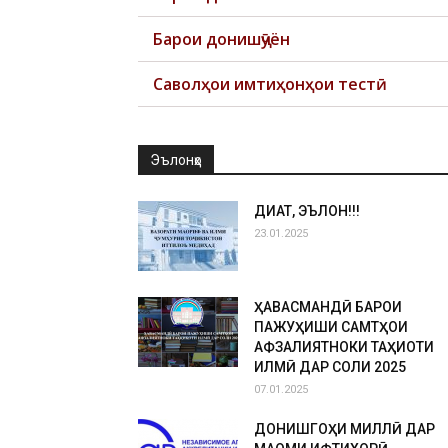
Барои донишҷӯён
Саволҳои имтиҳонҳои тестӣ
Эълонҳо
ДИҚҚАТ, ЭЪЛОН!!!
23.01.2025
ҲАВАСМАНДӢ БАРОИ
ПАЖУҲИШИ САМТҲОИ
АФЗАЛИЯТНОКИ ТАҲҚИҚОТИ
ИЛМӢ ДАР СОЛИ 2025
07.01.2025
ДОНИШГОҲИ МИЛЛӢ ДАР