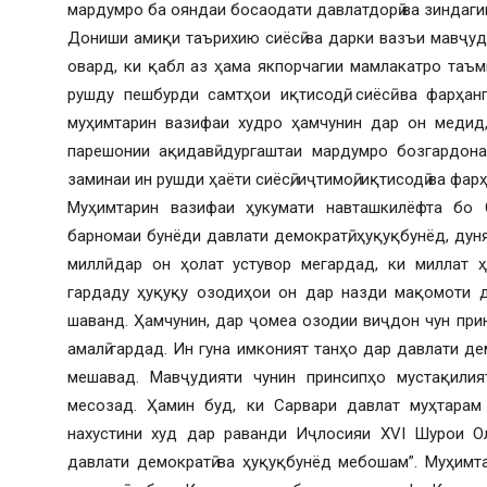
мардумро ба ояндаи босаодати давлатдорӣ ва зиндаги
Дониши амиқи таърихию сиёсӣ ва дарки вазъи мавҷуд
овард, ки қабл аз ҳама якпорчагии мамлакатро таъм
рушду пешбурди самтҳои иқтисодӣ, сиёсӣ ва фарҳан
муҳимтарин вазифаи худро ҳамчунин дар он медид, 
парешонии ақидавӣ дургаштаи мардумро бозгардон
заминаи ин рушди ҳаёти сиёсӣ, иҷтимоӣ, иқтисодӣ ва фар
Муҳимтарин вазифаи ҳукумати навташкилёфта бо 
барномаи бунёди давлати демократӣ, ҳуқуқбунёд, дун
миллӣ дар он ҳолат устувор мегардад, ки миллат 
гардаду ҳуқуқу озодиҳои он дар назди мақомоти д
шаванд. Ҳамчунин, дар ҷомеа озодии виҷдон чун при
амалӣ гардад. Ин гуна имконият танҳо дар давлати де
мешавад. Мавҷудияти чунин принсипҳо мустақилия
месозад. Ҳамин буд, ки Сарвари давлат муҳтарам
нахустини худ дар раванди Иҷлосияи XVI Шурои Ол
давлати демократӣ ва ҳуқуқбунёд мебошам”. Муҳимт