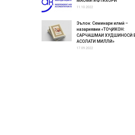
МАҚОМИ ИФТИХОРӢ
11.10.2022
Эълон: Семинари илмӣ –
назариявии «ТОҶИКОН:
САРЧАШМАИ ХУДШИНОСӢ 
АСОЛАТИ МИЛЛӢ»
17.09.2022