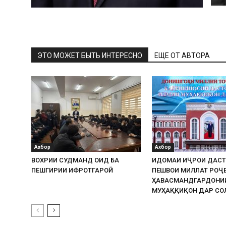
ЭТО МОЖЕТ БЫТЬ ИНТЕРЕСНО
ЕЩЕ ОТ АВТОРА
Ахбор
Ахбор
ВОХӮРИИ СУДМАНД ОИД БА
ИДОМАИ ИҶРОИ ДАСТ
ПЕШГИРИИ ИФРОТГАРОӢ
ПЕШВОИ МИЛЛАТ РОҶЕ
ҲАВАСМАНДГАРДОНИ
МУҲАҚҚИҚОН ДАР СОЛ