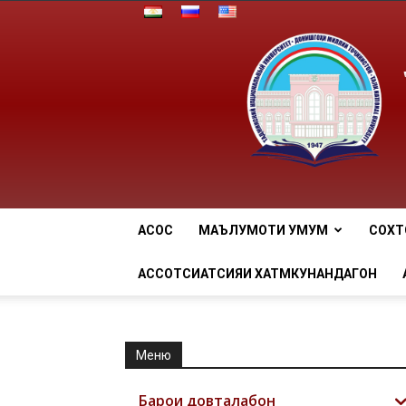
АСОСӢ
МАЪЛУМОТИ УМУМӢ
СОХТ
АССОТСИАТСИЯИ ХАТМКУНАНДАГОН
Меню
Барои довталабон