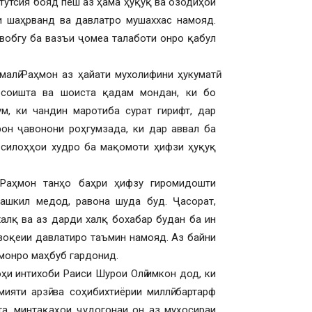
итутсия бояд пеш аз ҳама ҳуқуқ ва озодиҳои
и шаҳрванд ва давлатро мушаххас намояд.
авобгу ба вазъи ҷомеа талаботи онро қабул
алӣ Раҳмон аз ҳайати мухолифини ҳукуматӣ
 осоишта ва шоиста қадам мондан, ки бо
м, ки чандин маротиба сурат гирифт, дар
рон ҷавонони роҳгумзада, ки дар аввал ба
, силоҳҳои худро ба мақомоти ҳифзи ҳуқуқ
 Раҳмон танҳо баҳри ҳифзу гиромидошти
ташкил медод, равона шуда буд. Ҷасорат,
 халқ ва аз дарди халқ бохабар будан ба ин
воқеии давлатиро таъмин намояд. Аз байни
ҳмонро маҳбуб гардонид.
ҳи интихоби Раиси Шурои Олӣ имкон дод, ки
мияти арзӣ ва соҳибихтиёрии миллӣ бартарф
та, минтақаҳои ҷудогонаи он аз муҳосираи