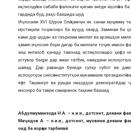
иқтисодӣ, ки сабаби фалокати қисми зиёди аҳолӣ ва б
гардида буд, раҳо бахшида шуд.
Иҷлосияи XVI Шурои Олӣ ҳамчун як санаи муҳимму т
мустақили тоҷиконро ба вуҷуд овард. Заминаи ба ҳ
каме дур шудан аз таърихим миллат ва арзишҳои миллӣ
ҳамин иҷлосия бори дигар ба миллати тоҷик имкон ф
хеш интихоб кунаду тавонад истиқлолашро ҳифз н
устувор баҳри дар амал татбиқ намудани ислоҳотҳо
шавад. Дар раванди бунёди сулҳу субот ва давл
ислоҳотҳои сиёсӣ институтҳои мукаммали президентӣ в
ёфт. Ташаккул ва рушди ниҳодҳои демократӣ дар 
инсонро ба таври самаранок таҳким бахшид.
Абдулмуминзода Н.А. – н.и.и., дотсент, декани фа
Маҷидов А. – н.и.и., дотсент, муовини декани фа
оид ба корҳои тарбиявӣ