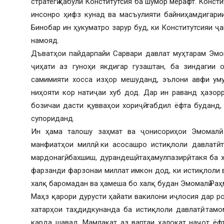
стратегӣ қабули Конститутсия ба шумор мерафт. Конст
инсонро ҳифз кунад ва масъулияти байниҳамдигари
Бинобар ин ҳукуматро зарур буд, ки Конститутсияи ҷ
намояд.
Дъватҳои пайдарпайи Сарвари давлат муҳтарам Эмом
ҷиҳати аз гуноҳи якдигар гузаштан, ба зиндагии
самимияти хосса изҳор мешуданд, эълони авфи уму
ниҳояти кор натиҷаи хуб дод. Дар ин раванд ҳазор
бозичаи дасти қувваҳои хориҷӣ табдил ёфта буданд
супориданд.
Ин ҳама талошу заҳмат ва ҷонисориҳои Эмомалӣ
манфиатҳои миллӣ, ки асосашро истиқлоли давлатӣ 
мардонагӣ, бахшиш, дурандешӣ, таҳамулпазирӣ, такя ба
фарзанди фарзонаи миллат имкон дод, ки истиқлоли 
халқ баромадан ва ҳамеша бо халқ будан Эмомалӣ Ра
Маҳз қарори дурусти ҳайати вакилони иҷлосия дар ро
хатарҳои таҳдидкунанда ба истиқлоли давлатӣ, тамо
карда шавад. Мамлакат аз вартаи ҳалокат наҷот ёф