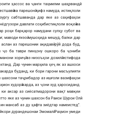
оити ҳассос ва ҷанги таҳмилии шаҳрвандӣ,
стшавӣ ва парешонӣ ҳифз намуда, истиқлоли
зургу сабтшаванда дар яке аз саҳифаҳои
нёдгузори давлати соҳибистиқлоли воқеӣ ва
ар роҳи барқарор намудани сулҳу субот ва
ағ, маводи ғизоӣ мушоҳида мешуд, балки дар
аслан аз парешонии ақидавӣ рӯй дода буд,
он ҷо ба таври пинҳону ошкоро ба ҷониби
манони хориҷӣ аз низоъҳои дохилӣ истифода
хтанд. Дар чунин марҳила ҳеҷ як аз ашхоси
акарда буданд, ки бори гарони масъулияти
ри шахсони таҷрибадор аз ишғоли вазифаҳои
мон худорӣ карда, аз ҷони худ ҳаросиданд.
 ки аксар аз сиёсатмадорони вақт мавқеи
тто яке аз чунин шахсон ба Раиси Шурои Олӣ
ин мансаб аз ду ҳафта зиёдтар намеистед”.
айкори дурандешонаи Эмомалӣ Раҳмон умеди