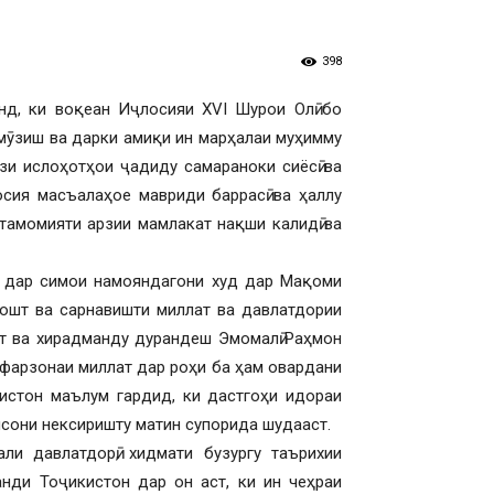
398
нд, ки воқеан Иҷлосияи XVI Шурои Олӣ бо
Омӯзиш ва дарки амиқи ин марҳалаи муҳимму
ози ислоҳотҳои ҷадиду самараноки сиёсӣ ва
сия масъалаҳое мавриди баррасӣ ва ҳаллу
 тамомияти арзии мамлакат нақши калидӣ ва
м дар симои намояндагони худ дар Мақоми
зошт ва сарнавишти миллат ва давлатдории
ст ва хирадманду дурандеш Эмомалӣ Раҳмон
 фарзонаи миллат дар роҳи ба ҳам овардани
кистон маълум гардид, ки дастгоҳи идораи
нсони нексиришту матин супорида шудааст.
ли давлатдорӣ, хидмати бузургу таърихии
нди Тоҷикистон дар он аст, ки ин чеҳраи