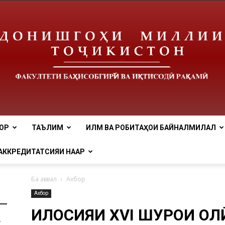
ОР
ТАЪЛИМ
ИЛМ ВА РОБИТАҲОИ БАЙНАЛМИЛАЛӢ
tnu
АККРЕДИТАТСИЯИ НААР
Ба аввал
Ахбор
Ахбор
ИҶЛОСИЯИ XVI ШУРОИ О