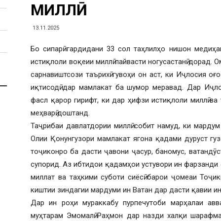
МИЛЛӢ
13.11.2025
Бо сипарӣ гардидани 33 сол таҳлилҳо нишон медиҳа
истиқлоли воқеии миллӣ пайвасти ногусастанӣ дорад. 
сарнавиштсози таърихӣ гувоҳи он аст, ки Иҷлосия оғ
иқтисодӣ дар мамлакат ба шумор меравад. Дар Иҷло
фасл қарор гирифт, ки дар ҳифзи истиқлоли миллӣ ва
меҳварӣ доштанд.
Таҷрибаи давлатдории миллӣ собит намуд, ки марду
Олии Қонунгузори мамлакат ягона қадами дуруст гу
тоҷиконро ба дасти ҷавони ҷасур, баномус, ватандӯ
супорид. Аз ибтидои қадамҳои устувори ин фарзанди
миллат ва таҳкими суботи сиёсӣ барои ҷомеаи Тоҷи
киштии зиндагии мардуми ин Ватан дар дасти қавии и
Дар ин роҳи мураккабу пурпечутоби марҳалаи авва
муҳтарам Эмомалӣ Раҳмон дар назди халқи шарафма