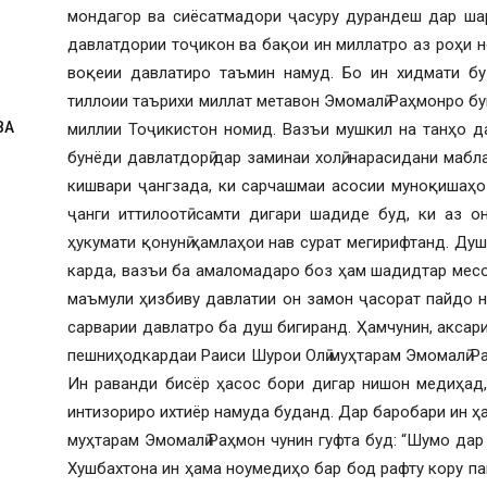
мондагор ва сиёсатмадори ҷасуру дурандеш дар шар
давлатдории тоҷикон ва бақои ин миллатро аз роҳи не
воқеии давлатиро таъмин намуд. Бо ин хидмати бу
тиллоии таърихи миллат метавон Эмомалӣ Раҳмонро бу
ВА
миллии Тоҷикистон номид. Вазъи мушкил на танҳо д
бунёди давлатдорӣ дар заминаи холӣ, нарасидани мабл
кишвари ҷангзада, ки сарчашмаи асосии муноқишаҳо 
ҷанги иттилоотӣ самти дигари шадиде буд, ки аз 
ҳукумати қонунӣ ҳамлаҳои нав сурат мегирифтанд. Душ
карда, вазъи ба амаломадаро боз ҳам шадидтар месо
маъмули ҳизбиву давлатии он замон ҷасорат пайдо н
сарварии давлатро ба душ бигиранд. Ҳамчунин, акса
пешниҳодкардаи Раиси Шурои Олӣ муҳтарам Эмомалӣ Раҳ
Ин раванди бисёр ҳасос бори дигар нишон медиҳад,
интизориро ихтиёр намуда буданд. Дар баробари ин ҳа
муҳтарам Эмомалӣ Раҳмон чунин гуфта буд: “Шумо дар 
Хушбахтона ин ҳама ноумедиҳо бар бод рафту кору п