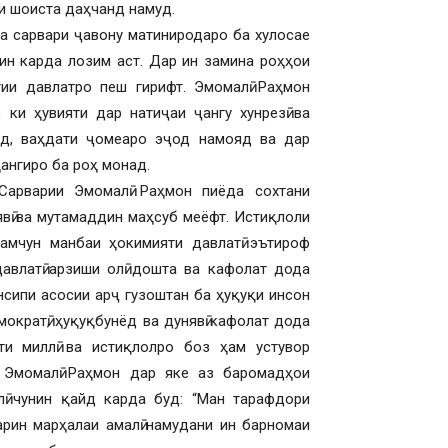
и шоиста даҳчанд намуд.
а сарвари ҷавону матиниродаро ба хулосае
ин карда лозим аст. Дар ин замина роҳҳои
гии давлатро пеш гирифт. Эмомалӣ Раҳмон
ки ҳувияти дар натиҷаи ҷангу хунрезӣ ва
ад, ваҳдати ҷомеаро эҷод намояд ва дар
ҳангиро ба роҳ монад.
Сарварии Эмомалӣ Раҳмон пиёда сохтани
явӣ ва мутамаддин маҳсуб меёфт. Истиқлоли
ҳамчун манбаи ҳокимияти давлатӣ эътироф
авлатӣ арзиши олӣ дошта ва кафолат дода
нсипи асосии арҷ гузоштан ба ҳуқуқи инсон
мократӣ, ҳуқуқбунёд ва дунявӣ кафолат дода
ти миллӣ ва истиқлолро боз ҳам устувор
 Эмомалӣ Раҳмон дар яке аз баромадҳои
ӣ чунин қайд карда буд: “Ман тарафдори
арин марҳалаи амалӣ намудани ин барномаи