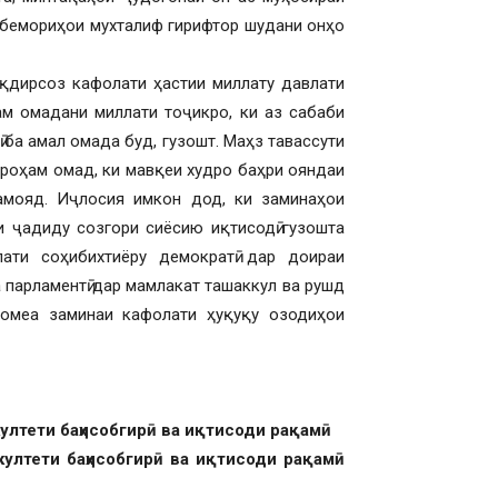
а бемориҳои мухталиф гирифтор шудани онҳо
ақдирсоз кафолати ҳастии миллату давлати
ам омадани миллати тоҷикро, ки аз сабаби
 ба амал омада буд, гузошт. Маҳз тавассути
ароҳам омад, ки мавқеи худро баҳри ояндаи
амояд. Иҷлосия имкон дод, ки заминаҳои
и ҷадиду созгори сиёсию иқтисодӣ гузошта
ати соҳибихтиёру демократӣ дар доираи
а парламентӣ дар мамлакат ташаккул ва рушд
ҷомеа заминаи кафолати ҳуқуқу озодиҳои
култети баҳисобгирӣ ва иқтисоди рақамӣ
култети баҳисобгирӣ ва иқтисоди рақамӣ