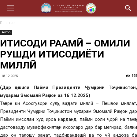
Ба аввал
Ахбор
ИҚТИСОДИ РАҚАМӢ – ОМИЛИ
РУШДИ ИҚТИСОДИЁТИ
МИЛЛӢ
395
18.12.2025
(Дар ҳошияи Паёми Президенти Ҷумҳурии Тоҷикистон,
муҳтарам Эмомалӣ Раҳмон аз 16.12.2025)
Тавре ки Асосгузори сулҳу ваҳдати миллӣ – Пешвои миллат,
Президенти Ҷумҳурии Тоҷикистон муҳтарам Эмомалӣ Раҳмон дар
Паёми имсолаи худ ироа карданд, паёми соли ҷорӣ на танҳо
дастоварду муваффақиятҳои яксоларо дар бар мегирад, балки
дар он талошу заҳмат, тадбирандешӣ ва то чӣ андоза ба