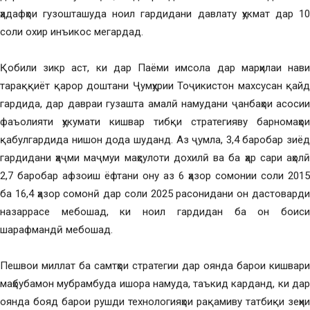
ҳадафҳои гузошташуда ноил гардидани давлату ҳукмат дар 10
соли охир инъикос мегардад.
Қобили зикр аст, ки дар Паёми имсола дар марҳилаи нави
тараққиёт қарор доштани Ҷумҳурии Тоҷикистон махсусан қайд
гардида, дар давраи гузашта амалӣ намудани ҷанбаҳои асосии
фаъолияти ҳукумати кишвар тибқи стратегияву барномаҳои
қабулгардида нишон дода шуданд. Аз ҷумла, 3,4 баробар зиёд
гардидани ҳаҷми маҷмуи маҳсулоти дохилӣ ва ба ҳар сари аҳолӣ
2,7 баробар афзоиш ёфтани ону аз 6 ҳазор сомонии соли 2015
ба 16,4 ҳазор сомонӣ дар соли 2025 расонидани он дастоварди
назаррасе мебошад, ки ноил гардидан ба он боиси
шарафмандӣ мебошад.
Пешвои миллат ба самтҳои стратегии дар оянда барои кишвари
маҳбубамон мубрамбуда ишора намуда, таъкид карданд, ки дар
оянда бояд барои рушди технологияҳои рақамиву татбиқи зеҳни