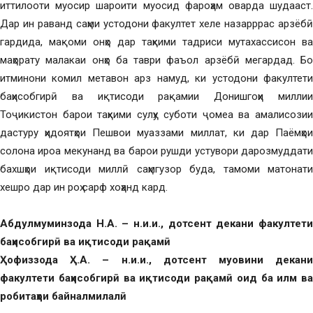
иттилооти муосир шароити муосид фароҳам оварда шудааст.
Дар ин раванд саҳми устодони факултет хеле назарррас арзёбӣ
гардида, мақоми онҳо дар таҳкими тадриси мутахассисон ва
маҳорату малакаи онҳо ба таври фаъол арзёбӣ мегардад. Бо
итминони комил метавон арз намуд, ки устодони факултети
баҳисобгирӣ ва иқтисоди рақамии Донишгоҳи миллии
Тоҷикистон барои таҳкими сулҳу суботи ҷомеа ва амалисозии
дастуру ҳидоятҳои Пешвои муаззами миллат, ки дар Паёмҳои
солона ироа мекунанд ва барои рушди устувори дарозмуддати
бахшҳои иқтисоди миллӣ саҳмгузор буда, тамоми матонати
хешро дар ин роҳ сарф хоҳанд кард.
Абдулмуминзода Н.А. – н.и.и., дотсент декани факултети
баҳисобгирӣ ва иқтисоди рақамӣ
Ҳофиззода Ҳ.А. – н.и.и., дотсент муовини декани
факултети баҳисобгирӣ ва иқтисоди рақамӣ оид ба илм ва
робитаҳои байналмилалӣ