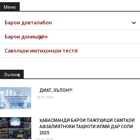
Меню
Барои довталабон
Барои донишҷӯён
Саволҳои имтиҳонҳои тестӣ
Эълонҳо
ДИҚҚАТ, ЭЪЛОН!!!
23.01.2025
ҲАВАСМАНДӢ БАРОИ ПАЖУҲИШИ САМТҲОИ
АФЗАЛИЯТНОКИ ТАҲҚИҚОТИ ИЛМӢ ДАР СОЛИ
2025
07.01.2025