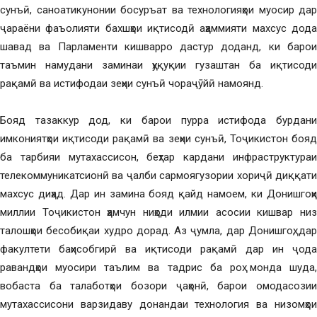
сунъӣ, саноатикунонии босуръат ва технологияҳои муосир дар
ҷараёни фаъолияти бахшҳои иқтисодӣ аҳаммияти махсус дода
шавад ва Парламенти кишварро дастур доданд, ки барои
таъмин намудани заминаи ҳуқуқии гузаштан ба иқтисоди
рақамӣ ва истифодаи зеҳни сунъӣ чораҷӯйӣ намоянд.
Бояд тазаккур дод, ки барои пурра истифода бурдани
имкониятҳои иқтисоди рақамӣ ва зеҳни сунъӣ, Тоҷикистон бояд
ба тарбияи мутахассисон, беҳтар кардани инфраструктураи
телекоммуникатсионӣ ва ҷалби сармоягузории хориҷӣ диққати
махсус диҳад. Дар ин замина бояд қайд намоем, ки Донишгоҳи
миллии Тоҷикистон ҳамчун ниҳоди илмии асосии кишвар низ
талошҳои бесобиқаи худро дорад. Аз ҷумла, дар Донишгоҳ, дар
факултети баҳисобгирӣ ва иқтисоди рақамӣ дар ин ҷода
равандҳои муосири таълим ва тадрис ба роҳ монда шуда,
вобаста ба талаботҳои бозори ҷаҳонӣ, барои омодасозии
мутахассисони варзидаву донандаи технология ва низомҳои