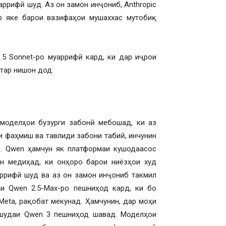
аррифӣ шуд. Аз он замон инҷониб, Anthropic
ар яке барои вазифаҳои мушаххас мутобиқ
3.5 Sonnet-ро муаррифӣ кард, ки дар иҷрои
тар нишон дод.
 моделҳои бузурги забонӣ мебошад, ки аз
и фаҳмиш ва тавлиди забони табиӣ, инчунин
д. Qwen ҳамчун як платформаи кушодаасос
н медиҳад, ки онҳоро барои ниёзҳои худ
аррифӣ шуд ва аз он замон инҷониб такмил
ли Qwen 2.5-Max-ро пешниҳод кард, ки бо
Meta, рақобат мекунад. Ҳамчунин, дар моҳи
авшудаи Qwen 3 пешниҳод шавад. Моделҳои