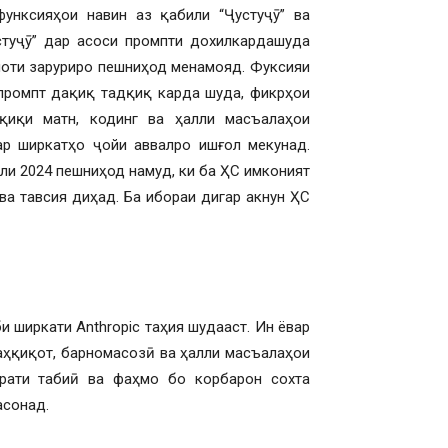
унксияҳои навин аз қабили “Ҷустуҷӯ” ва
стуҷӯ” дар асоси промпти дохилкардашуда
моти заруриро пешниҳод менамояд. Фуксияи
промпт дақиқ тадқиқ карда шуда, фикрҳои
қиқи матн, кодинг ва ҳалли масъалаҳои
ар ширкатҳо ҷойи аввалро ишғол мекунад.
оли 2024 пешниҳод намуд, ки ба ҲС имконият
ва тавсия диҳад. Ба ибораи дигар акнун ҲС
и ширкати Anthropic таҳия шудааст. Ин ёвар
таҳқиқот, барномасозӣ ва ҳалли масъалаҳои
ирати табиӣ ва фаҳмо бо корбарон сохта
асонад.