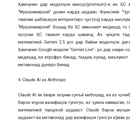
Ҳамчунин дар моделҳои махсус(premium)-и ин ҲС ф
“Муҳокимаронӣ” дохил карда шудаан. Функсияи “Ҷу
тамоми шабакаҳои интернетиро ҷустуҷӯ карда маълу
“Муҳокимаронӣ” бошад ба ҲС имконият медиҳад то 
хусусии ҲС ташкил карда шаванд. Аз ҷиҳати тад
математикӣ Gemini 2.5 pro дар байни моделҳои диг
Ҳамчунин Google модели “Gemini Live”- ро дар охири с
медиҳад, ки атрофро бинад, таҳқиқ кунад, маълумот 
метавонад дунёро бинад.
4. Claude AI аз Anthropic
Claude AI як ёвари зеҳнии сунъӣ мебошад, ки аз ҷониб
барои иҷрои вазифаҳои гуногун, аз ҷумла навиштан, 
математикӣ тарҳрезӣ шудааст. Claude барои муош
шудааст ва метавонад дар вазифаҳои гуногун кӯмак р