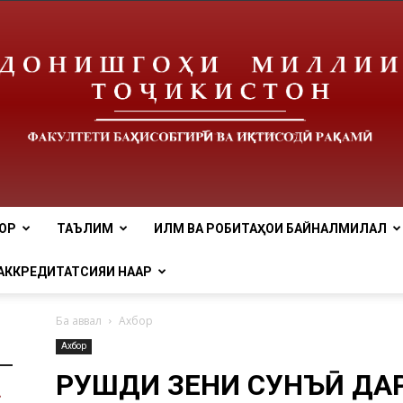
ОР
ТАЪЛИМ
ИЛМ ВА РОБИТАҲОИ БАЙНАЛМИЛАЛӢ
tnu
АККРЕДИТАТСИЯИ НААР
Ба аввал
Ахбор
Ахбор
РУШДИ ЗЕҲНИ СУНЪӢ ДА