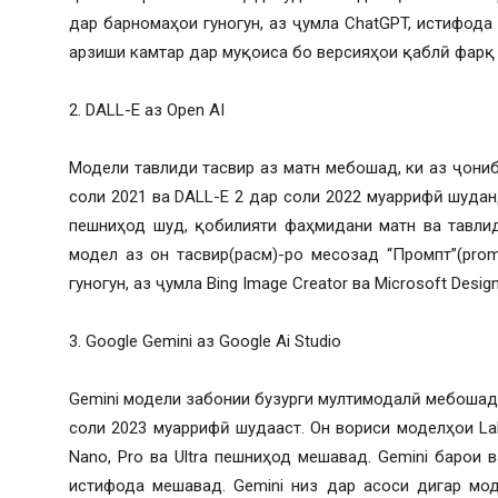
дар барномаҳои гуногун, аз ҷумла ChatGPT, истифода
арзиши камтар дар муқоиса бо версияҳои қаблӣ фарқ
2. DALL-E аз Open AI
Модели тавлиди тасвир аз матн мебошад, ки аз ҷониб
соли 2021 ва DALL-E 2 дар соли 2022 муаррифӣ шуданд
пешниҳод шуд, қобилияти фаҳмидани матн ва тавлид
модел аз он тасвир(расм)-ро месозад “Промпт”(pro
гуногун, аз ҷумла Bing Image Creator ва Microsoft Desi
3. Google Gemini аз Google Ai Studio
Gemini модели забонии бузурги мултимодалӣ мебошад,
соли 2023 муаррифӣ шудааст. Он вориси моделҳои L
Nano, Pro ва Ultra пешниҳод мешавад. Gemini барои
истифода мешавад. Gemini низ дар асоси дигар мо