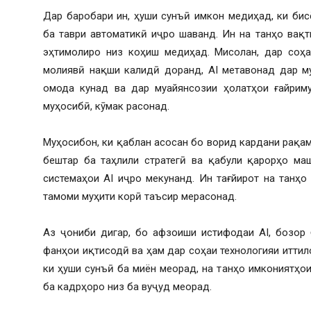
Дар баробари ин, ҳуши сунъӣ имкон медиҳад, ки би
ба таври автоматикӣ иҷро шаванд. Ин на танҳо вақт
эҳтимолиро низ коҳиш медиҳад. Мисолан, дар соҳа
молиявӣ нақши калидӣ доранд, AI метавонад дар м
омода кунад ва дар муайянсозии ҳолатҳои ғайриму
муҳосибӣ, кӯмак расонад.
Муҳосибон, ки қаблан асосан бо ворид кардани рақам
бештар ба таҳлили стратегӣ ва қабули қарорҳо ма
системаҳои AI иҷро мекунанд. Ин тағйирот на танҳо
тамоми муҳити корӣ таъсир мерасонад.
Аз ҷониби дигар, бо афзоиши истифодаи AI, бозор 
фанҳои иқтисодӣ ва ҳам дар соҳаи технологияи иттил
ки ҳуши сунъӣ ба миён меорад, на танҳо имкониятҳо
ба кадрҳоро низ ба вуҷуд меорад.