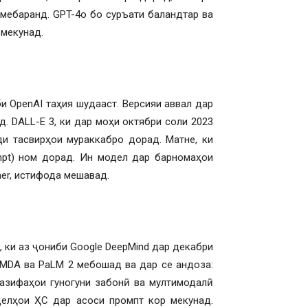
 мебаранд. GPT-4o бо суръати баландтар ва
 мекунад.
и OpenAI таҳия шудааст. Версияи аввал дар
. DALL-E 3, ки дар моҳи октябри соли 2023
и тасвирҳои мураккабро дорад. Матне, ки
mpt) ном дорад. Ин модел дар барномаҳои
gner, истифода мешавад.
 ки аз ҷониби Google DeepMind дар декабри
aMDA ва PaLM 2 мебошад ва дар се андоза:
 вазифаҳои гуногуни забонӣ ва мултимодалӣ
делҳои ҲС дар асоси промпт кор мекунад.