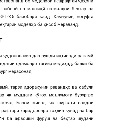
 метавонанд бо моделҳои пешрафтаи ҷаҳонӣ
 забонӣ ва мантиқӣ натиҷаҳои беҳтар аз
T-3.5 баробарӣ кард. Ҳамчунин, ногуфта
беҳтарин моделҳо ба ҳисоб мераванд.
Т
ури ҷудонопазир дар рушди иқтисоди рақамӣ
индагии одамонро тағйир медиҳад, балки ба
ург мерасонад.
амӣ, тарзи идоракунии равандҳо ва қабули
ар як муддати кӯтоҳ маълумоти бузургро
амояд. Барои мисол, як ширкати савдои
 рафтори харидоронро таҳлил кунад ва бар
 Ин ба афзоиши фурӯш ва беҳтар шудани