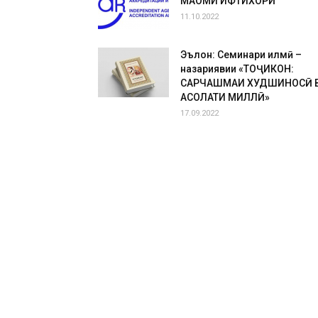
МАҚОМИ ИФТИХОРӢ
11.10.2022
Эълон: Семинари илмӣ –
назариявии «ТОҶИКОН:
САРЧАШМАИ ХУДШИНОСӢ 
АСОЛАТИ МИЛЛӢ»
17.09.2022