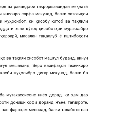
сёре аз равандҳои такроршавандаи меҳнатӣ
и инсонро сарфа мекунад, балки хатогиҳои
и муҳосибот, ки ҳисобу китоб ва таҳлили
уддати хеле кӯтоҳ ҳисоботҳои мураккабро
қаррарӣ, масалан тақаллуб ё иштибоҳоти
ҳо ва таҳияи ҳисобот машғул буданд, акнун
шғул мешаванд. Зеро вазифаҳои техникиро
 касби муҳосибро дигар мекунад, балки ба
ба мутахассисоне ниёз дорад, ки ҳам дар
оотӣ дониши кофӣ доранд. Яъне, тағйироте,
и нав фароҳам месозад, балки талаботи нав