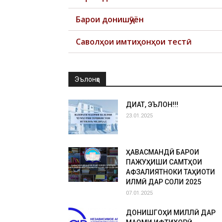
Барои донишҷӯён
Саволҳои имтиҳонҳои тестӣ
Эълонҳо
ДИҚҚАТ, ЭЪЛОН!!!
23.01.2025
ҲАВАСМАНДӢ БАРОИ
ПАЖУҲИШИ САМТҲОИ
АФЗАЛИЯТНОКИ ТАҲҚИҚОТИ
ИЛМӢ ДАР СОЛИ 2025
07.01.2025
ДОНИШГОҲИ МИЛЛӢ ДАР