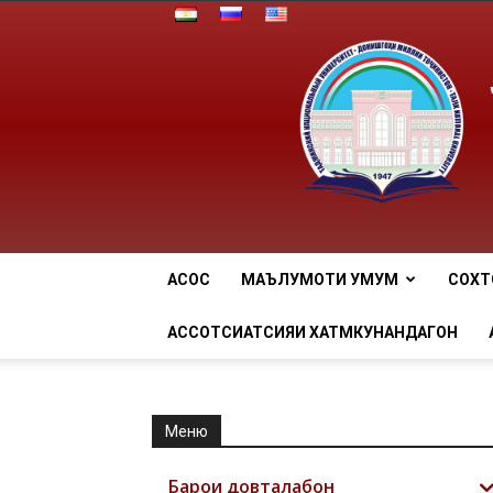
АСОСӢ
МАЪЛУМОТИ УМУМӢ
СОХТ
АССОТСИАТСИЯИ ХАТМКУНАНДАГОН
Меню
Барои довталабон