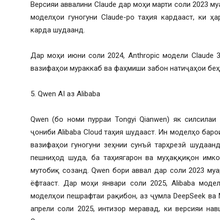
Версияи аввалини Claude дар моҳи марти соли 2023 му
моделҳои гуногуни Claude-ро таҳия кардааст, ки ҳ
карда шудаанд.
Дар моҳи июни соли 2024, Anthropic модели Claude 
вазифаҳои мураккаб ва фаҳмиши забон натиҷаҳои беҳ
5. Qwen AI аз Alibaba
Qwen (бо номи пурраи Tongyi Qianwen) як силсилаи
ҷониби Alibaba Cloud таҳия шудааст. Ин моделҳо баро
вазифаҳои гуногуни зеҳнии сунъӣ тарҳрезӣ шудаан
пешниҳод шуда, ба таҳиягарон ва муҳаққиқон имко
мутобиқ созанд. Qwen бори аввал дар соли 2023 му
ёфтааст. Дар моҳи январи соли 2025, Alibaba моде
моделҳои пешрафтаи рақибон, аз ҷумла DeepSeek ва 
апрели соли 2025, интизор меравад, ки версияи н