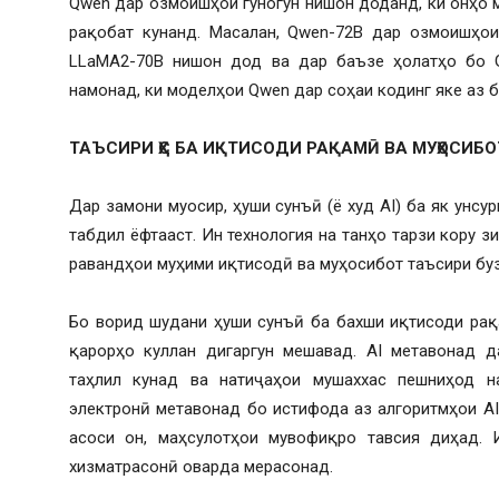
Qwen дар озмоишҳои гуногун нишон доданд, ки онҳо
рақобат кунанд. Масалан, Qwen-72B дар озмоишҳои
LLaMA2-70B нишон дод ва дар баъзе ҳолатҳо бо GP
намонад, ки моделҳои Qwen дар соҳаи кодинг яке аз 
ТАЪСИРИ ҲС БА ИҚТИСОДИ РАҚАМӢ ВА МУҲОСИБО
Дар замони муосир, ҳуши сунъӣ (ё худ AI) ба як унс
табдил ёфтааст. Ин технология на танҳо тарзи кору з
равандҳои муҳими иқтисодӣ ва муҳосибот таъсири буз
Бо ворид шудани ҳуши сунъӣ ба бахши иқтисоди рақ
қарорҳо куллан дигаргун мешавад. AI метавонад д
таҳлил кунад ва натиҷаҳои мушаххас пешниҳод н
электронӣ метавонад бо истифода аз алгоритмҳои AI
асоси он, маҳсулотҳои мувофиқро тавсия диҳад.
хизматрасонӣ оварда мерасонад.