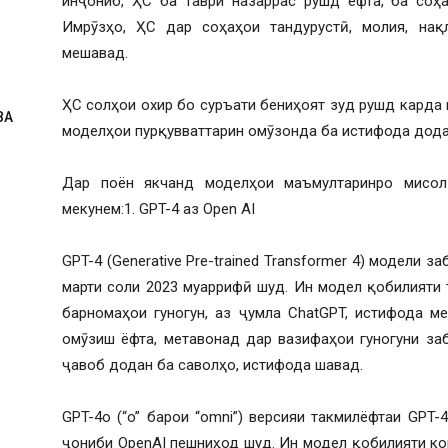
инҷониб, ҲС ба таври назаррас рушд ёфта, ба соҳа
Имрӯзҳо, ҲС дар соҳаҳои тандурустӣ, молия, нақ
мешавад.
ҲС солҳои охир бо суръати бениҳоят зуд рушд карда и
ВА
моделҳои пурқувваттарин омӯзонда ба истифода дод
Дар поён якчанд моделҳои маъмултаринро мисо
мекунем:1. GPT-4 аз Open AI
GPT-4 (Generative Pre-trained Transformer 4) модели 
марти соли 2023 муаррифӣ шуд. Ин модел қобилияти
барномаҳои гуногун, аз ҷумла ChatGPT, истифода м
омӯзиш ёфта, метавонад дар вазифаҳои гуногуни заб
ҷавоб додан ба саволҳо, истифода шавад.
GPT-4o (“o” барои “omni”) версияи такмилёфтаи GPT
ҷониби OpenAI пешниҳод шуд. Ин модел қобилияти кор