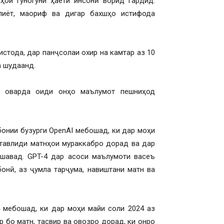
ҳои гуногуни ҳаёти инсонӣ ворид гардид.
лиёт, маориф ва дигар бахшҳо истифода
стода, дар панҷсолаи охир на камтар аз 10
а шудаанд.
л оварда оиди онҳо маълумот пешниҳод
забонии бузурги OpenAI мебошад, ки дар моҳи
 тавлиди матнҳои мураккабро дорад ва дар
ешавад. GPT-4 дар асоси маълумоти васеъ
онӣ, аз ҷумла тарҷума, навиштани матн ва
-4 мебошад, ки дар моҳи майи соли 2024 аз
 бо матн, тасвир ва овозро дорад, ки онро