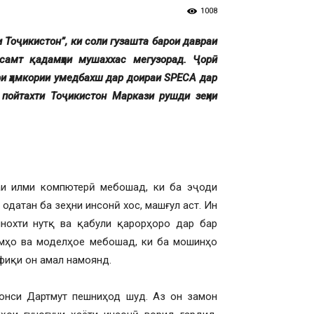
1008
и Тоҷикистон”, ки соли гузашта барои давраи
самт қадамҳои мушаххас мегузорад. Ҷорӣ
ри ҳамкории умедбахш дар доираи SPECA дар
 пойтахти Тоҷикистон Маркази рушди зеҳни
аи илми компютерӣ мебошад, ки ба эҷоди
датан ба зеҳни инсонӣ хос, машғул аст. Ин
нохти нутқ ва қабули қарорҳоро дар бар
тмҳо ва моделҳое мебошад, ки ба мошинҳо
фиқи он амал намоянд.
онси Дартмут пешниҳод шуд. Аз он замон